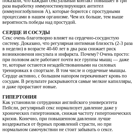
показали, что каждый сексуальный контакт повышает в три
раза выработку иммуностимулирующих антител
(иммуноглобулинов А), которые борются с простудными
процессами в нашем организме. Чем их больше, тем выше
вероятность победы над простудой.
СЕРДЦЕ И СОСУДЫ
Секс очень благотворно влияет на сердечно-сосудистую
систему. Доказано, что регулярная интимная близость (2-3 раза
в неделю) в возрасте 40-60 лет в два раза снижает риск
возникновения инсульта и инфаркта. Почему? Очень просто:
при половом акте работают почти все группы мышц — даже
те, которые остаются незадействованными на силовых
тренировках в спортзале. В том числе и сердечные мышцы.
Сердце активно, с большим напором перекачивает кровь по
сосудам. В результате раскрываются самые мелкие капилляры,
и даже прорастают новые.
ГИПЕРТОНИЯ
Как установили сотрудники английского университета
Пейсли, регулярный секс нормализует давление даже у
хронических гипертоников, снижая частоту гипертонических
кризов. Конечно, при повышенном давлении лучше
воздержаться от бурных проявлений страсти, но при
нормальном самочувствии не стоит забывать о сексе.