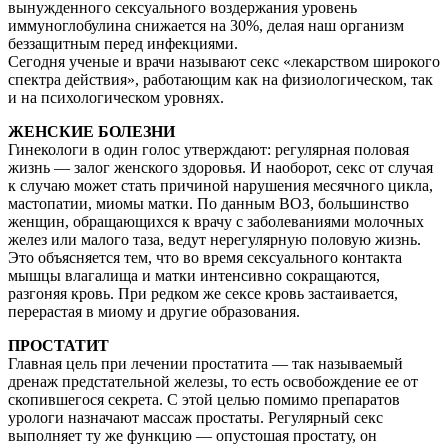
вынужденного сексуального воздержания уровень
иммуноглобулина снижается на 30%, делая наш организм
беззащитным перед инфекциями.
Сегодня ученые и врачи называют секс «лекарством широкого
спектра действия», работающим как на физиологическом, так
и на психологическом уровнях.
ЖЕНСКИЕ БОЛЕЗНИ
Гинекологи в один голос утверждают: регулярная половая
жизнь — залог женского здоровья. И наоборот, секс от случая
к случаю может стать причиной нарушения месячного цикла,
мастопатии, миомы матки. По данным ВОЗ, большинство
женщин, обращающихся к врачу с заболеваниями молочных
желез или малого таза, ведут нерегулярную половую жизнь.
Это объясняется тем, что во время сексуального контакта
мышцы влагалища и матки интенсивно сокращаются,
разгоняя кровь. При редком же сексе кровь застаивается,
перерастая в миому и другие образования.
ПРОСТАТИТ
Главная цель при лечении простатита — так называемый
дренаж предстательной железы, то есть освобождение ее от
скопившегося секрета. С этой целью помимо препаратов
урологи назначают массаж простаты. Регулярный секс
выполняет ту же функцию — опустошая простату, он