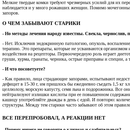
Мелкие твердые комки требуют чрезмерных усилий для их пер
наблюдается и у много рожавших женщин. Помимо мочегонных, 
запоров.
О ЧЕМ ЗАБЫВАЮТ СТАРИКИ
- Но методы лечения народу известны. Свекла, чернослив, п
- Нет. Исключив эндокринную патологию, опухоль, воспалени
терапию. Это препараты, которые не усваиваются организмом 
воздействия на рецепторы. Первоочередную роль играет дието
груши, хурма, гранаты, черника, острые приправы и специи, а 
- И что посоветуете?
- Как правило, лица страдающие запорами, испытывают недост
дефицит в 15-30 г, им пришлось бы ежедневно съедать 1,5 кг 
целлюлозу, морскую капусту, семя льна и подорожника. Все о
нейтрализуют излишки кислоты при ее повышенном содержании (
кашицу употребляйте дважды в день с едой. И повторю: колич
структуры. Между тем старики часто забывают об этом правиле
ВСЕ ПЕРЕПРОБОВАЛ, А РЕАКЦИИ НЕТ
- Почему ничего не говорите о клизмах и слабительных?