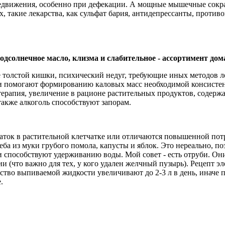
едвижения, особенно при дефекации. А мощные мышечные сокра
такие лекарства, как сульфат бария, антидепрессанты, против
одсолнечное масло, клизма и слабительное - ассортимент дом
е толстой кишки, психический недуг, требующие иных методов 
и помогают формированию каловых масс необходимой консистенц
терапия, увеличение в рационе растительных продуктов, содерж
также алкоголь способствуют запорам.
аток в растительной клетчатке или отличаются повышенной пот
хлеба из муки грубого помола, капусты и яблок. Это нереально
ни способствуют удерживанию воды. Мой совет - есть отруби. О
что важно для тех, у кого удален желчный пузырь). Рецепт элем
ество выпиваемой жидкости увеличивают до 2-3 л в день, иначе
.