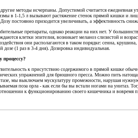
да другие методы исчерпаны. Допустимой считается ежедневная 
змы в 1-1,5 л вызывают растяжение стенок прямой кишки и лишь
Дозу постоянно приходится увеличивать, а эффективность снижа
абительные препараты, однако реакции на них нет. У большинст
еждаются клетки эпителия, возникает меланоз слизистой и возра
оздействия они располагаются в таком порядке: сенна, крушина
 дозе (1 раз в 3-4 дня). Дозировка индивидуальная.
у процессу?
твительность к присутствию содержимого в прямой кишке обычно
ических упражнений для брюшного пресса. Можно пить натощак в
тазе, мы выключаем мускулатуру промежности, нарушая нужную 
ываемая поза орла - как если бы вы встали ногами на унитаз. Т
 отношении к функционированию своего кишечника и вовремя пр