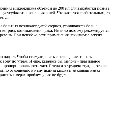
утренняя микроклизма объемом до 200 мл для выработки позыва
 усугубляют накопления в ней. Что касается слабительных, то
ется.
ва больных возникает дисбактериоз, усиливаются боли в
стает риск возникновения рака. Именно поэтому рекомендуется
, ревень. При неизбежности применения начинают с легких
 падает. Чтобы стимулировать ее очищение, то есть
оду по утрам. И еще, казалось бы, мелочь - правильное
пропорциональность частей тела и затрудняя стул, — это все
огда по отношению к нему прямая кишка и анальный канал
инятых мерах проблем у вас не будет.