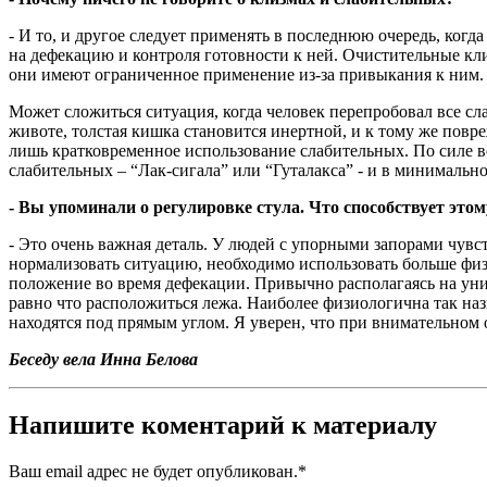
- И то, и другое следует применять в последнюю очередь, ког
на дефекацию и контроля готовности к ней. Очистительные кли
они имеют ограниченное применение из-за привыкания к ним. 
Может сложиться ситуация, когда человек перепробовал все сл
животе, толстая кишка становится инертной, и к тому же повр
лишь кратковременное использование слабительных. По силе в
слабительных – “Лак-сигала” или “Гуталакса” - и в минимальной
- Вы упоминали о регулировке стула. Что способствует этом
- Это очень важная деталь. У людей с упорными запорами чувс
нормализовать ситуацию, необходимо использовать больше физ
положение во время дефекации. Привычно располагаясь на уни
равно что расположиться лежа. Наиболее физиологична так наз
находятся под прямым углом. Я уверен, что при внимательном
Беседу вела Инна Белова
Напишите коментарий к материалу
Ваш email адрес не будет опубликован.
*