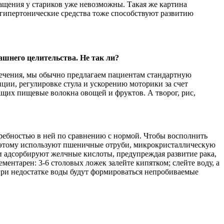
щения у стариков уже невозможны. Такая же картина
огипертонические средства тоже способствуют развитию
ашнего целительства. Не так ли?
лечения, мы обычно предлагаем пациентам стандартную
ии, регулировке стула и ускорению моторики за счет
ащих пищевые волокна овощей и фруктов. А творог, рис,
ребностью в ней по сравнению с нормой. Чтобы восполнить
, поэтому используют пшеничные отруби, микрокристаллическую
ни адсорбируют желчные кислоты, предупреждая развитие рака,
ентарен: 3-6 столовых ложек залейте кипятком; слейте воду, а
 при недостатке воды будут формироваться непробиваемые