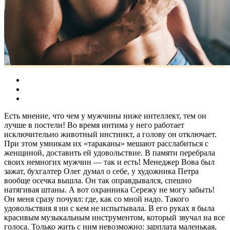
Есть мнение, что чем у мужчины ниже интеллект, тем он
лучше в постели! Во время интима у него работает
исключительно животный инстинкт, а голову он отключает.
При этом умникам их «тараканы» мешают расслабиться с
женщиной, доставить ей удовольствие. В памяти перебрала
своих немногих мужчин — так и есть! Менеджер Вова был
зажат, бухгалтер Олег думал о себе, у художника Петра
вообще осечка вышла. Он так оправдывался, спешно
натягивая штаны. А вот охранника Сережу не могу забыть!
Он меня сразу почуял: где, как со мной надо. Такого
удовольствия я ни с кем не испытывала. В его руках я была
красивым музыкальным инструментом, который звучал на все
голоса. Только жить с ним невозможно: зарплата маленькая,