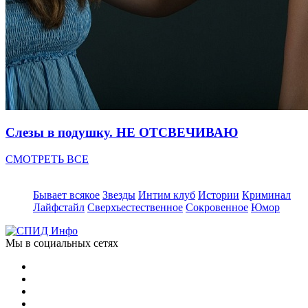
Слезы в подушку. НЕ ОТСВЕЧИВАЮ
СМОТРЕТЬ ВСЕ
Бывает всякое
Звезды
Интим клуб
Истории
Криминал
Лайфстайл
Сверхъестественное
Сокровенное
Юмор
Мы в социальных сетях