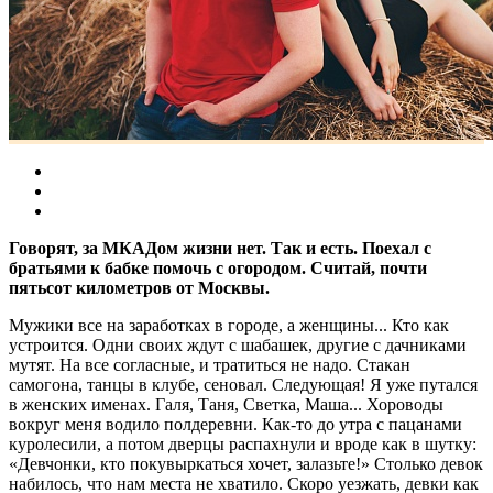
Говорят, за МКАДом жизни нет. Так и есть. Поехал с
братьями к бабке помочь с огородом. Считай, почти
пятьсот километров от Москвы.
Мужики все на заработках в городе, а женщины... Кто как
устроится. Одни своих ждут с шабашек, другие с дачниками
мутят. На все согласные, и тратиться не надо. Стакан
самогона, танцы в клубе, сеновал. Следующая! Я уже путался
в женских именах. Галя, Таня, Светка, Маша... Хороводы
вокруг меня водило полдеревни. Как-то до утра с пацанами
куролесили, а потом дверцы распахнули и вроде как в шутку:
«Девчонки, кто покувыркаться хочет, залазьте!» Столько девок
набилось, что нам места не хватило. Скоро уезжать, девки как