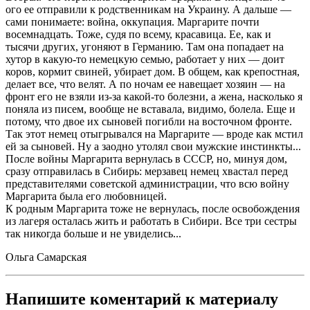
ого ее отправили к родственникам на Украину. А дальше —
сами понимаете: война, оккупация. Маргарите почти
восемнадцать. Тоже, судя по всему, красавица. Ее, как и
тысячи других, угоняют в Германию. Там она попадает на
хутор в какую-то немецкую семью, работает у них — доит
коров, кормит свиней, убирает дом. В общем, как крепостная,
делает все, что велят. А по ночам ее навещает хозяин — на
фронт его не взяли из-за какой-то болезни, а жена, насколько я
поняла из писем, вообще не вставала, видимо, болела. Еще и
потому, что двое их сыновей погибли на восточном фронте.
Так этот немец отыгрывался на Маргарите — вроде как мстил
ей за сыновей. Ну а заодно утолял свои мужские инстинкты...
После войны Маргарита вернулась в СССР, но, минуя дом,
сразу отправилась в Сибирь: мерзавец немец хвастал перед
представителями советской администрации, что всю войну
Маргарита была его любовницей.
К родным Маргарита тоже не вернулась, после освобождения
из лагеря осталась жить и работать в Сибири. Все три сестры
так никогда больше и не увиделись...
Ольга Самарская
Напишите коментарий к материалу