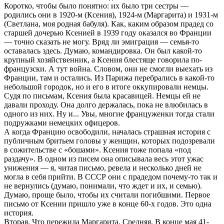
Коротко, чтобы было понятно: их было три сестры —
родились они в 1920-м (Ксения), 1924-м (Маргарита) и 1931-м
(Светлана, моя родная бабуля). Как, каким образом прадед со
старшей дочерью Ксенией в 1939 году оказался во Франции
— точно сказать не могу. Вряд ли эмиграция — семья-то
оставалась здесь. Думаю, командировка. Он был какой-то
крупный хозяйственник, а Ксения блестяще говорила по-
французски. А тут война. Словом, они не смогли выехать из
Франции, там и остались. Из Парижа перебрались в какой-то
небольшой городок, но и его в итоге оккупировали немцы.
Судя по письмам, Ксения была красавицей. Немцы ей не
давали проходу. Она долго держалась, пока не влюбилась в
одного из них. Ну и... Увы, многие француженки тогда стали
подружками немецких офицеров.
А когда Францию освободили, началась страшная история с
публичным бритьем головы у женщин, которых подозревали
в сожительстве с «бошами». Ксения тоже попала «под
раздачу». В одном из писем она описывала весь этот ужас
унижения — я, читая письмо, ревела и несколько дней не
могла в себя прийти. В СССР они с прадедом почему-то так и
не вернулись (думаю, понимали, что ждет и их, и семью).
Думаю, проще было, чтобы их считали погибшими. Первое
письмо от Ксении пришло уже в конце 60-х годов. Это одна
история.
Вторая. Что пережила Маргарита. Средняя. В конце мая 41-