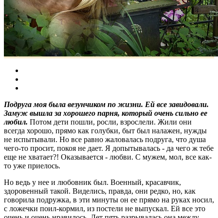
Подруга моя была везунчиком по жизни. Ей все завидовали.
Замуж вышла за хорошего парня, который очень сильно ее
любил.
Потом дети пошли, росли, взрослели. Жили они
всегда хорошо, прямо как голубки, быт был налажен, нужды
не испытывали. Но все равно жаловалась подруга, что душа
чего-то просит, покоя не дает. Я допытывалась - да чего ж тебе
еще не хватает?! Оказывается - любви. С мужем, мол, все как-
то уже приелось.
Но ведь у нее и любовник был. Военный, красавчик,
здоровенный такой. Виделись, правда, они редко, но, как
говорила подружка, в эти минуты он ее прямо на руках носил,
с ложечки поил-кормил, из постели не выпускал. Ей все это
очень и очень нравилось. Лет пять разрывалась она между