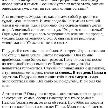
любовником и семьей. Военный устал от всего этого, заявил:
определись уже, с кем ты все-таки хочешь остаться?
А та все тянула. Ждала, что как-то само собой разрешится,
судьба, мол, направит. И муж вроде бы не замечал метаний
жены и ее измен. Как я понимаю, она боялась лишить детей
отца. А военный свою линию гнул: “Уходи ко мне - и точка!”
Однажды у них случилось очередное объяснение: он просил,
умолял, даже на коленях стоял. А она так и не решилась
менять жизнь. Убежала от него в слезах.
Пару дней о нем слышно не было. А на третий день позвонил
его отец: “Павла убили. Завтра похороны”. Она ко мне
прибежала, лицо белое, вся трясется. Получилось так: после
их очередной ссоры вышел ее Павел на улицу, чтобы
попытаться успокоиться. Случайно познакомился с девушкой,
а тут подошел ее парень,
слово за слово... В тот день Павла и
зарезали. Подружка моя винит себя в его смерти
- надо
было остаться с ним. Все было бы по-другому. И он был бы
жив.
А что в итоге? Она ушла от мужа, хотя тот так слезно просил
ее сохранить семью, обещая навсегда забыть ее роман с
Павлом (оказывается, он знал об этом). По субботам подруга
ходит на кладбище, на могилку Павла. Мало с кем общается,