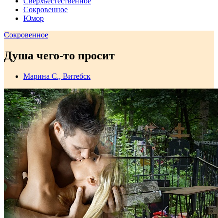
Сверхъестественное
Сокровенное
Юмор
Сокровенное
Душа чего-то просит
Марина С., Витебск