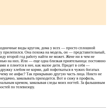
раздничные виды кругом, дома у всех — просто сплошной
оку прилепился. Она похожа на модель, он — представительный,
иду второй год работу найти не может. Жене ни в чем не
изнью на них. Или — еще одна близкая приятельница: постоянно
ами и плюется в нее, как малое дитя. Придет в себя —
подружку хлебом не корми, дай пофоткаться в чужих богатых
почему не анфас? Так прикрываю другую часть лица. Никто не
 неудачно, замазывать приходится. Вот и сижу в профиль,
тональным кремом, замазывая следы моих ногтей. За фальшивым
остей по телевизору.