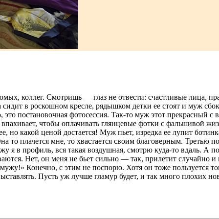
комых, коллег. Смотришь — глаз не отвести: счастливые лица, п
а сидит в роскошном кресле, рядышком детки ее стоят и муж сб
, это постановочная фотосессия. Так-то муж этот прекрасный с в
 и впахивает, чтобы оплачивать глянцевые фотки с фальшивой ж
ее, но какой ценой достается! Муж пьет, изредка ее лупит ботинк
Она то плачется мне, то хвастается своим благоверным. Третью 
ижу я в профиль, вся такая воздушная, смотрю куда-то вдаль. А 
ваются. Нет, он меня не бьет сильно — так, прилетит случайно и
 мужу!» Конечно, с этим не поспорю. Хотя он тоже пользуется 
выставлять. Пусть уж лучше гламур будет, и так много плохих нов