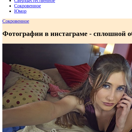
Сверхъестественное
Сокровенное
Юмор
Сокровенное
Фотографии в инстаграме - сплошной 