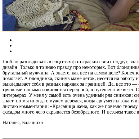
Люблю разглядывать в соцсетях фотографии своих подруг, зна
дизайн. Только я-то знаю правду про некоторых. Вот блондинк
брутальный мужчина. А знаете, как все на самом деле? Конечно
помогает. А блондинка, скинув маме деток, несется на работу
выкладывает себя в разных нарядах за границей. Да, все это — 
тряпками новыми извиняется перед ней, в путешествие везет. 
интерьерах. У меня у самой есть очень удачный ряд снимков: с
знает, но мы иногда с мужем деремся, когда аргументы заканчи
листаю комментарии: «Красавица-жена, как же повезло твоему
фасадом много чего скрывается безобразного. И незачем такое 
Наталья, Балашиха