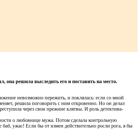
л, она решила выследить его и поставить на место.
 унижение невозможно пережить, и поклялась: если со мной
зменяет, решила поговорить с ним откровенно. Но он делал
ереступила через свои прежние клятвы. И роль детектива-
бности о любовнице мужа. Потом сделала контрольную
 баб, ужас! Если бы от измен действительно росли рога, я бы