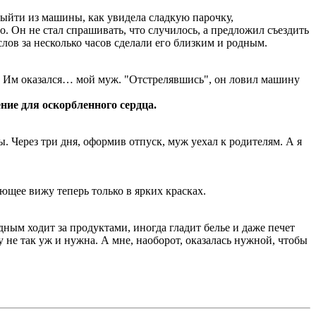
выйти из машины, как увидела сладкую парочку,
. Он не стал спрашивать, что случилось, а предложил съездить
 слов за несколько часов сделали его близким и родным.
е. Им оказался… мой муж. "Отстрелявшись", он ловил машину
ение для оскорбленного сердца.
. Через три дня, оформив отпуск, муж уеха­л к родителям. А я
ющее вижу теперь только в ярких красках.
ным ходит за продуктами, иногда гладит белье и даже печет
у не так уж и нужна. А мне, наоборот, оказалась нужной, чтобы