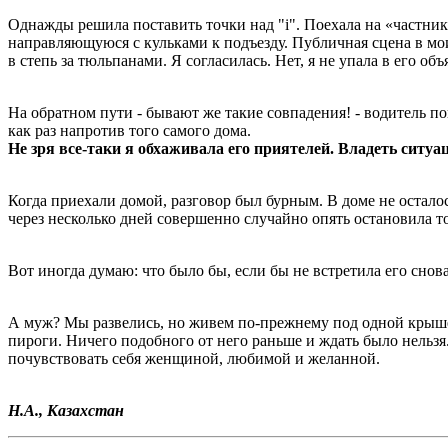
Однажды решила поставить точки над "i". Поехала на «частник
направляющуюся с кульками к подъезду. Публичная сцена в мои 
в степь за тюльпанами. Я согласилась. Нет, я не упала в его о
На обратном пути - бывают же такие совпадения! - водитель 
как раз напротив того самого дома.
Не зря все-таки я обхаживала его приятелей. Владеть ситуац
Когда приехали домой, разговор был бурным. В доме не осталось
через несколько дней совершенно случайно опять остановила то
Вот иногда думаю: что было бы, если бы не встретила его снов
А муж? Мы развелись, но живем по-прежнему под одной крышей
пироги. Ничего подобного от него раньше и ждать было нельзя.
почувствовать себя женщиной, любимой и желанной.
Н.А., Казахстан