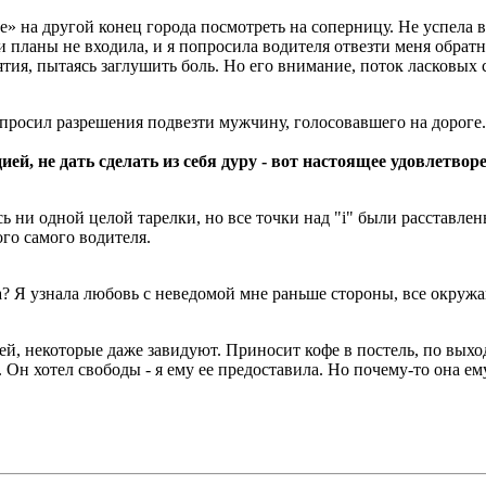
е» на другой конец города посмотреть на соперницу. Не успела 
планы не входила, и я попросила водителя отвезти меня обратно
бъятия, пытаясь заглушить боль. Но его внимание, поток ласковых
попросил разрешения подвезти мужчину, голосовавшего на дорог
ией, не дать сделать из себя дуру - вот настоящее удовлетвор
 ни одной целой тарелки, но все точки над "i" были расставлены
го самого водителя.
а? Я узнала любовь с неведомой мне раньше стороны, все окружа
, некоторые даже завидуют. Приносит кофе в постель, по выход
 Он хотел свободы - я ему ее предоставила. Но почему-то она ем