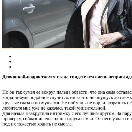
Девчонкой-подростком я стала свидетелем очень неприглядн
Но он так сумел ее вокруг пальца обвести, что она сама остала
когда-нибудь подобное случится, ни за что не опущусь до слеж
круглые глаза и возмущался. Не пойман - не вор, и возразить н
любителя мне уже не казалась такой унизительной.
Для начала я закрутила интрижку с его лучшим другом. За па
проверку, соблазнив еще одного друга семьи. От него узнала и
под их тяжестью ходить не смогла.