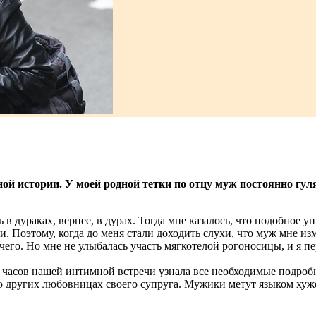
ой истории. У моей родной тетки по отцу муж постоянно гуля
сь в дураках, вернее, в дурах. Тогда мне казалось, что подобное
ки. Поэтому, когда до меня стали доходить слухи, что муж мне и
ечего. Но мне не улыбалась участь мягкотелой рогоносицы, и я п
ру часов нашей интимной встречи узнала все необходимые подро
 о других любовницах своего супруга. Мужики метут языком хуже