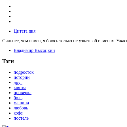
Цитата дня
Сильнее, чем измен, я боюсь только не узнать об изменах. Ужа
Владимир Высоцкий
Тэги
подросток
истории
друг
клятва
проверка
боль
машина
любовь
кофе
постель