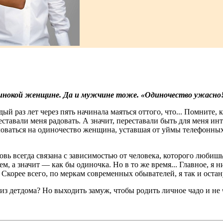
одинокой женщине. Да и мужчине тоже. «Одиночество ужасно
й раз лет через пять начинала маяться оттого, что... Помните, к
тавали меня радовать. А значит, переставали быть для меня инт
жаловаться на одиночество женщина, уставшая от уймы телефонны
овь всегда связана с зависимостью от человека, которого любиш
м, а значит — как бы одиночка. Но в то же время... Главное, я н
Скорее всего, по меркам современных обывателей, я так и остану
из детдома? Но выходить замуж, чтобы родить личное чадо и не 