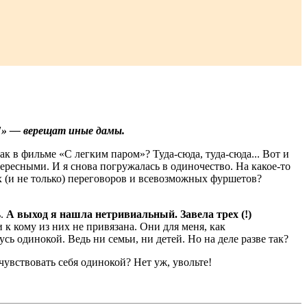
!» — верещат иные дамы.
ак в фильме «С легким паром»? Туда-сюда, туда-сюда... Вот и
ересными. И я снова погружалась в одиночество. На какое-то
х (и не только) переговоров и всевозможных фуршетов?
ь.
А выход я нашла нетривиальный. Завела трех (!)
и к кому из них не привязана. Они для меня, как
сь одинокой. Ведь ни семьи, ни детей. Но на деле разве так?
чувствовать себя одинокой? Нет уж, увольте!