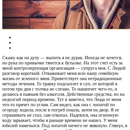
Скажу как на духу — выпить я не дурак. Иногда не хочется,
но рука по привычке тянется к бутылке. На этот счет есть за
мной контролирующая организация — супруга моя. С Людой
разговор короткий. Отваживает меня всю нашу семейную
жизнь от зеленого змия. Приветствует она нетрадиционные
методы лечения. То травку подсыплет в суп, от которой я
потом три дня с толчка не слезаю. То нашепчет чего-то, и
делаюсь я пьяным без алкоголя. Действенные средства, но на
недолгий период времени. Тут я заметил, что Люда от меня
что-то прячет по углам. Сам видел, как она с лопатой по
огороду ходила, после в погреб пошла, затем на двор. Я ее
спрашивать не стал, сам откопал. Надеялся, она огненную
воду зарывает, чтобы я раньше времени не нашел. У меня
юбилей намечался. Под лопатой ничего не звякнуло. Глянул, в