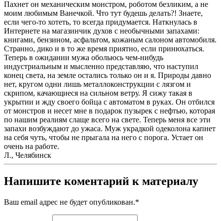
Пахнет он механическим монстром, роботом безликим, а не
моим любимым Ванечкой. Что тут будешь делать?! Знаете,
если чего-то хотеть, то всегда придумается. Наткнулась в
Интернете на магазинчик духов с необычными запахами:
книгами, бензином, асфальтом, кожаным салоном автомобиля.
Странно, дико и в то же время приятно, если принюхаться.
Теперь в ожидании мужа обольюсь чем-нибудь
индустриальным и мысленно представляю, что наступил
конец света, на земле остались только он и я. Природы давно
нет, кругом одни лишь металлоконструкции с лязгом и
скрипом, качающиеся на сильном ветру. Я сижу такая в
укрытии и жду своего бойца с автоматом в руках. Он отбился
от монстров и несет мне в подарок пузырек с нефтью, которая
по нашим реалиям слаще всего на свете. Теперь меня все эти
запахи возбуждают до ужаса. Муж украдкой одеколона капнет
на себя чуть, чтобы не прыгала на него с порога. Устает он
очень на работе.
Л., Челябинск
Напишите коментарий к материалу
Ваш email адрес не будет опубликован.
*