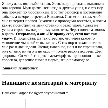
Я подумала, вот озабоченная. Хотя, надо признать, выглядела
она хорошо. Муж десять лет назад к другой ушел, и с тех пор
она порхает по любовникам. Про тот разговор я постепенно
забыла, а вскоре встретила Виталика. Сын его вызвал, чтоб
мне интернет провел. Закончил с проводами возиться, а потом
как-то посмотрел на меня странно и резко ушел, я даже не
успела спросить, надо ли ему заплатить. Через полчаса звонок
в дверь.
Открываю, а он: «Не прощу себе, если вот так
уйду».
И поцеловал. Да так страстно, что через какое-то
мгновение мы в койке оказались. С тех пор и захаживает ко
мне раз в две недели. Женат, наверное, но я и не спрашиваю,
мне от него ничего и не надо — только редкие встречи. Для
здоровья. Со мной-то прямо метаморфозы произошли — вес
сбросила, давление снова в норме, лицо помолодело.
Татьяна, Ахтубинск
Напишите коментарий к материалу
Ваш email адрес не будет опубликован.
*