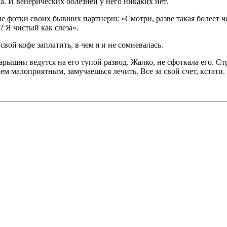
а. И венерических болезней у него никаких нет.
е фотки своих бывших партнерш: «Смотри, разве такая болеет че
? Я чистый как слеза».
свой кофе заплатить, в чем я и не сомневалась.
барышни ведутся на его тупой развод. Жалко, не сфоткала его. С
чем малоприятным, замучаешься лечить. Все за свой счет, кстати.