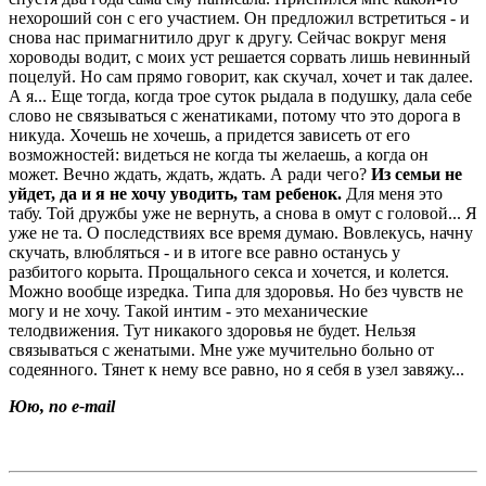
нехороший сон с его участием. Он предложил встретиться - и
снова нас примагнитило друг к другу. Сейчас вокруг меня
хороводы водит, с моих уст решается сорвать лишь невинный
поцелуй. Но сам прямо говорит, как скучал, хочет и так далее.
А я... Еще тогда, когда трое суток рыдала в подушку, дала себе
слово не связываться с женатиками, потому что это дорога в
никуда. Хочешь не хочешь, а придется зависеть от его
возможностей: видеться не когда ты желаешь, а когда он
может. Вечно ждать, ждать, ждать. А ради чего?
Из семьи не
уйдет, да и я не хочу уводить, там ребенок.
Для меня это
табу. Той дружбы уже не вернуть, а снова в омут с головой... Я
уже не та. О последствиях все время думаю. Вовлекусь, начну
скучать, влюбляться - и в итоге все равно останусь у
разбитого корыта. Прощального секса и хочется, и колется.
Можно вообще изредка. Типа для здоровья. Но без чувств не
могу и не хочу. Такой интим - это механические
телодвижения. Тут никакого здоровья не будет. Нельзя
связываться с женатыми. Мне уже мучительно больно от
содеянного. Тянет к нему все равно, но я себя в узел завяжу...
Юю, по e-mail