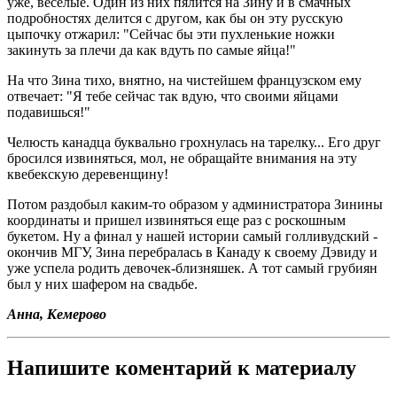
уже, веселые. Один из них пялится на Зину и в смачных
подробностях делится с другом, как бы он эту русскую
цыпочку отжарил: "Сейчас бы эти пухленькие ножки
закинуть за плечи да как вдуть по самые яйца!"
На что Зина тихо, внятно, на чистейшем французском ему
отвечает: "Я тебе сейчас так вдую, что своими яйцами
подавишься!"
Челюсть канадца буквально грохнулась на тарелку... Его друг
бросился извиняться, мол, не обращайте внимания на эту
квебекскую деревенщину!
Потом раздобыл каким-то образом у администратора Зинины
координаты и пришел извиняться еще раз с роскошным
букетом. Ну а финал у нашей истории самый голливудский -
окончив МГУ, Зина перебралась в Канаду к своему Дэвиду и
уже успела родить девочек-близняшек. А тот самый грубиян
был у них шафером на свадьбе.
Анна, Кемерово
Напишите коментарий к материалу