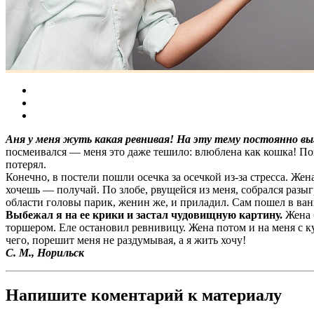
Аня у меня жуть какая ревнивая! На эту тему постоянно вы
посмеивался — меня это даже тешило: влюблена как кошка! По
потерял.
Конечно, в постели пошли осечка за осечкой из-за стресса. Жен
хочешь — получай. По злобе, рвущейся из меня, собрался разыг
области головы парик, женин же, и приладил. Сам пошел в ванн
Выбежал я на ее крики и застал чудовищную картину.
Жена 
торшером. Еле остановил ревнивицу. Жена потом и на меня с ку
чего, порешит меня не раздумывая, а я жить хочу!
С. М., Норильск
Напишите коментарий к материалу