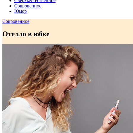
Сверхъестественное
Сокровенное
Юмор
Сокровенное
Отелло в юбке