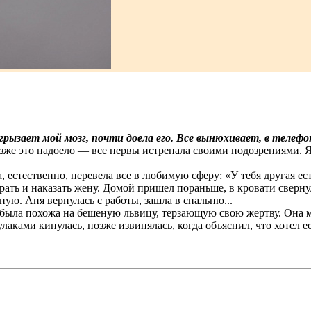
грызает мой мозг, почти доела его. Все вынюхивает, в телеф
зже это надоело — все нервы истрепала своими подозрениями. 
а, естественно, перевела все в любимую сферу: «У тебя другая е
рать и наказать жену. Домой пришел пораньше, в кровати сверну
ую. Аня вернулась с работы, зашла в спальню...
была похожа на бешеную львицу, терзающую свою жертву. Она 
лаками кинулась, позже извинялась, когда объяснил, что хотел е