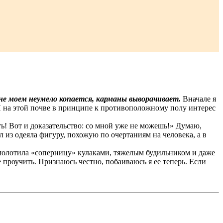
оне моем неумело копается, карманы выворачивает.
Вначале я
Я на этой почве в принципе к противоположному полу интерес
сть! Вот и доказательство: со мной уже не можешь!» Думаю,
л из одеяла фигуру, похожую по очертаниям на человека, а в
молотила «соперницу» кулаками, тяжелым будильником и даже
е проучить. Признаюсь честно, побаиваюсь я ее теперь. Если