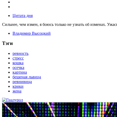
Цитата дня
Сильнее, чем измен, я боюсь только не узнать об изменах. Ужа
Владимир Высоцкий
Тэги
ревность
стресс
кошка
осечка
картина
бешеная львица
ревнивица
крики
жена