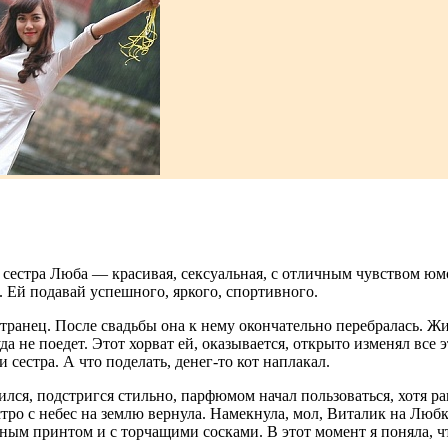
я сестра Люба — красивая, сексуальная, с отличным чувством ю
а. Ей подавай успешного, яркого, спортивного.
остранец. После свадьбы она к нему окончательно перебралась. Жи
 не поедет. Этот хорват ей, оказывается, открыто изменял все э
 сестра. А что поделать, денег-то кот наплакал.
лся, подстригся стильно, парфюмом начал пользоваться, хотя ра
тро с небес на землю вернула. Намекнула, мол, Виталик на Любку
ым принтом и с торчащими сосками. В этот момент я поняла, что