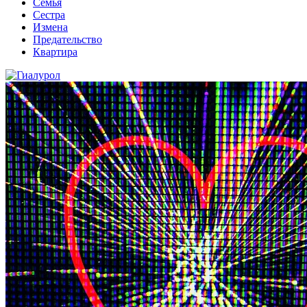
Семья
Сестра
Измена
Предательство
Квартира