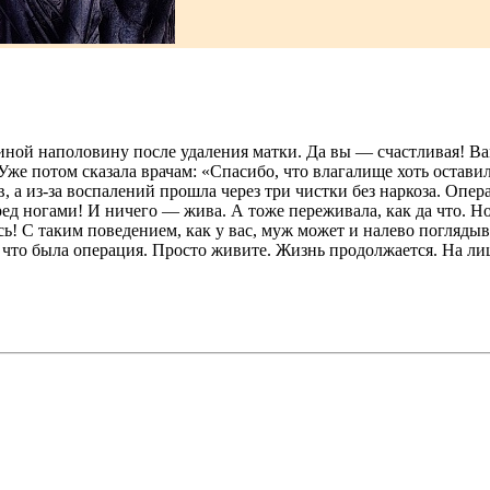
иной наполовину после удаления матки. Да вы — счастливая! Вам
 Уже потом сказала врачам: «Спасибо, что влагалище хоть остави
, а из-за воспалений прошла через три чистки без наркоза. Опе
ед ногами! И ничего — жива. А тоже переживала, как да что. Н
сь! С таким поведением, как у вас, муж может и налево поглядыв
те, что была операция. Просто живите. Жизнь продолжается. На л