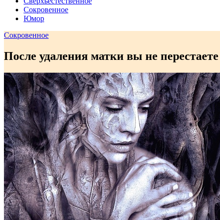
Сверхъестественное
Сокровенное
Юмор
Сокровенное
После удаления матки вы не перестает