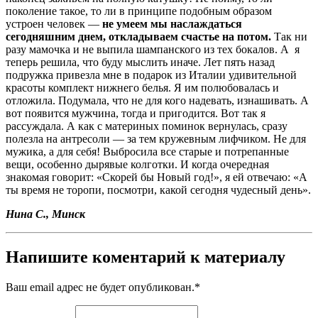
поколение такое, то ли в принципе подобным образом
устроен человек —
не умеем мы наслаждаться
сегодняшним днем, откладываем счастье на потом.
Так ни
разу мамочка и не выпила шампанского из тех бокалов. А я
теперь решила, что буду мыслить иначе. Лет пять назад
подружка привезла мне в подарок из Италии удивительной
красоты комплект нижнего белья. Я им полюбовалась и
отложила. Подумала, что не для кого надевать, изнашивать. А
вот появится мужчина, тогда и пригодится. Вот так я
рассуждала. А как с материных поминок вернулась, сразу
полезла на антресоли — за тем кружевным лифчиком. Не для
мужика, а для себя! Выбросила все старые и потрепанные
вещи, особенно дырявые колготки. И когда очередная
знакомая говорит: «Скорей бы Новый год!», я ей отвечаю: «А
ты время не торопи, посмотри, какой сегодня чудесный день».
Нина С., Минск
Напишите коментарий к материалу
Ваш email адрес не будет опубликован.
*