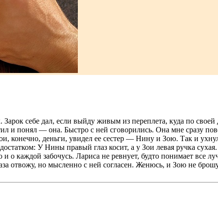
. Зарок себе дал, если выйду живым из переплета, куда по свое
тил и понял — она. Быстро с ней сговорились. Она мне сразу пове
мои, конечно, деньги, увидел ее сестер — Нину и Зою. Так и ухн
остатком: У Нины правый глаз косит, а у Зои левая ручка сухая. 
 и о каждой забочусь. Лариса не ревнует, будто понимает все л
аза отвожу, но мысленно с ней согласен. Женюсь, и Зою не брошу