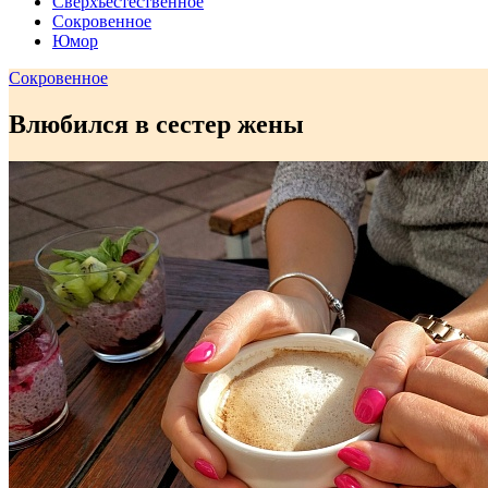
Сверхъестественное
Сокровенное
Юмор
Сокровенное
Влюбился в сестер жены