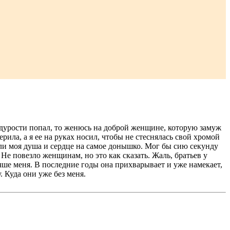
й дурости попал, то женюсь на доброй женщине, которую замуж
рила, а я ее на руках носил, чтобы не стеснялась свой хромой
ули моя душа и сердце на самое донышко. Мог бы сию секунду
Не повезло женщинам, но это как сказать. Жаль, братьев у
учше меня. В последние годы она прихварывает и уже намекает,
. Куда они уже без меня.