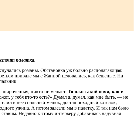
и стоит палатка.
о случались романы. Обстановка уж больно располагающая:
 третьем привале мы с Жанной целовались, как бешеные. На
пальник.
 — широченная, никто не мешает.
Только такой ночи, как в
жет, у тебя кто-то есть?» Думал я, думал, как мне быть, — не
телил в нее спальный мешок, достал походный котелок,
дного ужина. А потом залезли мы в палатку. И так нам было
м ставим. Недавно к этому интерьеру добавилась надув­ная