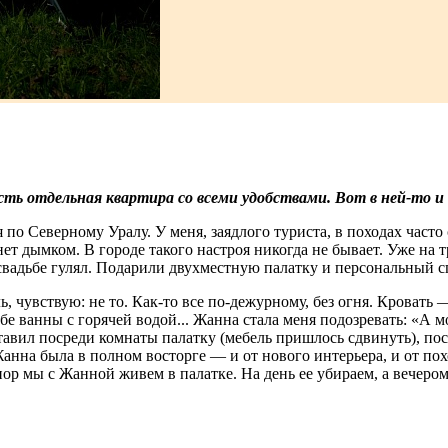
есть отдельная квартира со всеми удобствами. Вот в ней-то 
я по Северному Уралу. У меня, заядлого туриста, в походах част
янет дымком. В городе такого настроя никогда не бывает. Уже на
 свадьбе гулял. Подарили двухместную палатку и персональный с
ль, чувствую: не то. Как-то все по-дежурному, без огня. Кровать
бе ванны с горячей водой... Жанна стала меня подозревать: «А мо
авил посреди комнаты палатку (мебель пришлось сдвинуть), пос
на была в полном восторге — и от нового интерьера, и от похо
 пор мы с Жанной живем в палатке. На день ее убираем, а вечеро