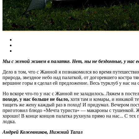
Мы с женой живем в палатке. Нет, мы не бездомные, у нас 
Дело в том, что с Жанной я познакомился во время путешестви
природа, звездное небо над палаткой, от догоревшего костра т
вершине горы я сделал ей предложение. Весь турклуб у нас на
Но вскоре что-то у нас с Жанной не заладилось. Ляжем в посте
походе, у нас больше не было,
хотя там и комары, и никакой те
тащить же жену каждый раз в поход! И придумал. Вечером пост
приготовил блюдо «Мечта туриста» — макароны с тушенкой. Жан
хорошо! В конце концов палатка рухнула прямо на нас... С тех
лодка.
Андрей Кожевников, Нижний Тагил