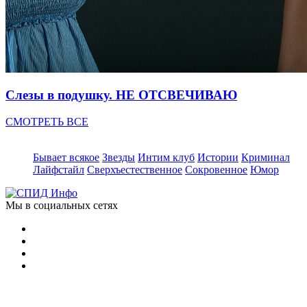
Слезы в подушку. НЕ ОТСВЕЧИВАЮ
СМОТРЕТЬ ВСЕ
Бывает всякое
Звезды
Интим клуб
Истории
Криминал
Лайфстайл
Сверхъестественное
Сокровенное
Юмор
Мы в социальных сетях