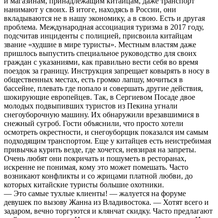
и магазинам, принадлежащим китайцам, даже транспорт
нанимают у своих. В итоге, находясь в России, они
вкладываются не в нашу экономику, а в свою. Есть и другая
проблема. Международная ассоциация туризма в 2017 году,
подсчитав инциденты с полицией, присвоила китайцам
звание «худшие в мире туристы». Местным властям даже
пришлось выпустить специальное руководство для своих
граждан с указаниями, как правильно вести себя во время
поездок за границу. Инструкция запрещает ковырять в носу в
общественных местах, есть громко лапшу, мочиться в
бассейне, плевать где попало и совершать другие действия,
шокирующие европейцев. Так, в Сергиевом Посаде двое
молодых подвыпивших туристов из Пекина угнали
снегоуборочную машину. Их обнаружили врезавшимися в
снежный сугроб. Гости объяснили, что просто хотели
осмотреть окрестности, и снегоуборщик показался им самым
подходящим транспортом. Еще у китайцев есть неистребимая
привычка курить везде, где хочется, невзирая на запреты.
Очень любят они покричать и пошуметь в ресторанах,
искренне не понимая, кому это может помешать. Часто
возникают конфликты и со жрицами платной любви, до
которых китайские туристы большие охотники.
— Это самые тухлые клиенты! — жалуется на форуме
девушек по вызову Жанна из Владивостока. — Хотят всего и
задаром, вечно торгуются и клянчат скидку. Часто предлагают