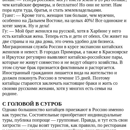
чем китайские фермеры, и бесплатно! Но они не хотят. Нам
пора идти туда, братья, и стать землевладельцами.
Гуанг: — Кроме того, женщин там больше, чем мужчин,
особенно на Дальнем Востоке, на целых 40%! Все одинокие и
хотят замуж. Ну и дела!
Гу: — Мой брат женился на русской, хотя в Харбине у него
есть китайская жена. Теперь есть и дети от обеих. Он живет на
две страны и на два дома, это очень удобно для бизнеса.
Миграционная служба России в курсе экспансии китайских
женихов и невест. В городах Приморья, а также в Красноярске
и Иркутске регулярно выявляют китайско-российские пары,
которые не живут совместно и не ведут общего хозяйства. В
этом случае брак признается фиктивным и расторгается.
Иностранный гражданин лишается вида на жительство и
должен покинуть Россию в течение 15 дней. Поэтому
китайцы стараются заключать настоящие браки и жить со
своими русскими женами, хотя у многих есть семьи на
родине.
С ГОЛОВОЙ В СУГРОБ
Однако большинство китайцев приезжают в Россию именно
как туристы. Состоятельные приобретают индивидуальные
туры, публика попроще — групповые. Правда, и тут есть свои
хитрости — гиды возят туристов, как правило, по ресторанам