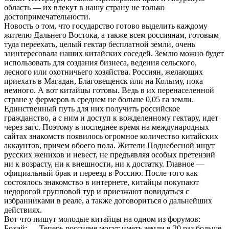
область — их влекут в нашу страну не только
достопримечательности.
Новость о том, что государство готово выделить каждому
жителю Дальнего Востока, а также всем россиянам, готовым
туда переехать, целый гектар бесплатной земли, очень
заинтересовала наших китайских соседей. Землю можно будет
использовать для создания бизнеса, ведения сельского,
лесного или охотничьего хозяйства. Россиян, желающих
приехать в Магадан, Благовещенск или на Колыму, пока
немного. А вот китайцы готовы. Ведь в их перенаселенной
стране у фермеров в среднем не больше 0,05 га земли.
Единственный путь для них получить российское
гражданство, а с ним и доступ к вожделенному гектару, идет
через загс. Поэтому в последнее время на международных
сайтах знакомств появилось огромное количество китайских
аккаунтов, причем обоего пола. Жители Поднебесной ищут
русских женихов и невест, не предъявляя особых претензий
ни к возрасту, ни к внешности, ни к достатку. Главное —
официальный брак и переезд в Россию. После того как
состоялось знакомство в интернете, китайцы покупают
недорогой групповой тур и приезжают повидаться с
избранниками в реале, а также договориться о дальнейших
действиях.
Вот что пишут молодые китайцы на одном из форумов:
Бохай: — Теперь россияне могут иметь земли в 20 раз больше,