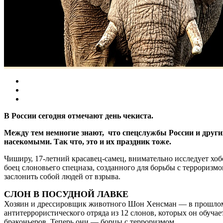
В России сегодня отмечают день чекиста.
Между тем немногие знают, что спецслужбы России и други
насекомыми. Так что, это и их праздник тоже.
Чиширу, 17-летний красавец-самец, внимательно исследует хоб
боец слоновьего спецназа, созданного для борьбы с терроризм
заслонить собой людей от взрыва.
СЛОН В ПОСУДНОЙ ЛАВКЕ
Хозяин и дрессировщик животного Шон Хенсман — в прошлом 
антитеррористического отряда из 12 слонов, которых он обуча
браконьеров. Теперь они — борцы с терроризмом.