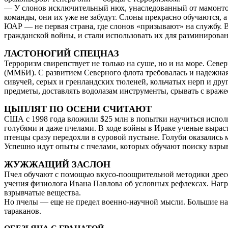
— У слонов исключительный нюх, унаследованный от мамонтов,
команды, они их уже не забудут. Слоны прекрасно обучаются, 
ЮАР — не первая страна, где слонов «призывают» на службу. В
гражданской войны, и стали использовать их для разминирован
ЛАСТОНОГИЙ СПЕЦНАЗ
Терроризм свирепствует не только на суше, но и на море. Се
(ММБИ). С развитием Северного флота требовалась и надежная 
сивучей, серых и гренландских тюленей, кольчатых нерп и др
предметы, доставлять водолазам инструменты, срывать с враже
ЦЫПЛЯТ ПО ОСЕНИ СЧИТАЮТ
США с 1998 года вложили $25 млн в попытки научиться испол
голубями и даже пчелами. В ходе войны в Ираке ученые выра
птенцы сразу передохли в суровой пустыне. Голуби оказались 
Успешно идут опыты с пчелами, которых обучают поиску взры
ЖУЖЖАЩИЙ ЗАСЛОН
Пчел обучают с помощью вкусо-поощрительной методики дресс
учения физиолога Ивана Павлова об условных рефлексах. Награ
взрывчатые вещества.
Но пчелы — еще не предел военно-научной мысли. Большие над
тараканов.