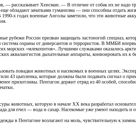
 — рассказывает Хенсман. — В отличие от собак их не надо тр
а еще обладают зачатками гуманизма — они способны отдать жизн
 1990-х годах военные Анголы заметили, что эти животные акку
ия.
верные рубежи России призван защищать ластоногий спецназ, ко
система охраны от диверсантов и террористов. В ММБИ впервые 
угих морских «млекопитов». Лучшими служаками оказались аркт
ских аквалангистов дыхательные аппараты, конвоировать их к бе
ьзовать повадки животных и насекомых в военных целях. Экспе
стили 43 цыпленка, которые должны были подавать сигнал о пр
менее прихотливы. Пентагон держит отряд из 40 особей, способн
вчатки.
уры животных, которую в начале ХХ века разработал основател
да для пчел — вода и сахар. Насекомые уже умеют находить и о
ежды в Пентагоне возлагают на моль, чувствительную к химикат