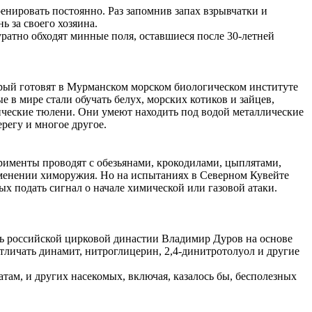
енировать постоянно. Раз запомнив запах взрывчатки и
ь за своего хозяина.
ратно обходят минные поля, оставшиеся после 30-летней
торый готовят в Мурманском морском биологическом институте
в мире стали обучать белух, морских котиков и зайцев,
ические тюлени. Они умеют находить под водой металлические
регу и многое другое.
рименты проводят с обезьянами, крокодилами, цыплятами,
именении химоружия. Но на испытаниях в Северном Кувейте
ых подать сигнал о начале химической или газовой атаки.
ь российской цирковой династии Владимир Дуров на основе
тличать динамит, нитроглицерин, 2,4-динитротолуол и другие
ам, и других насекомых, включая, казалось бы, бесполезных