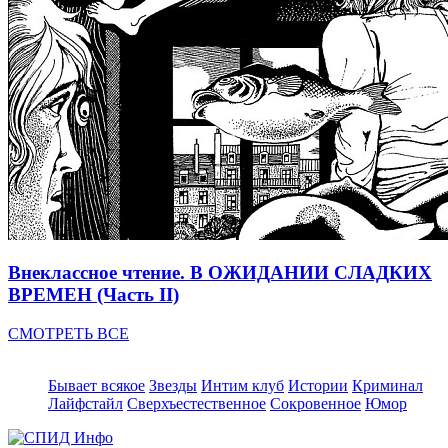
Внеклассное чтение. В ОЖИДАНИИ СЛАДКИХ
ВРЕМЕН (Часть II)
СМОТРЕТЬ ВСЕ
Бывает всякое
Звезды
Интим клуб
Истории
Криминал
Лайфстайл
Сверхъестественное
Сокровенное
Юмор