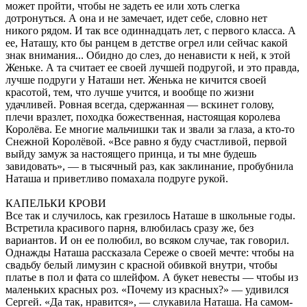
может пройти, чтобы не задеть ее или хоть слегка
дотронуться. А она и не замечает, идет себе, словно нет
никого рядом. И так все одиннадцать лет, с первого класса. А
ее, Наташу, кто бы ранцем в детстве огрел или сейчас какой
знак внимания... Обидно до слез, до ненависти к ней, к этой
Женьке. А та считает ее своей лучшей подругой, и это правда,
лучше подруги у Наташи нет. Женька не кичится своей
красотой, тем, что лучше учится, и вообще по жизни
удачливей. Ровная всегда, сдержанная — вскинет голову,
плечи вразлет, походка божественная, настоящая королева
Королёва. Ее многие мальчишки так и звали за глаза, а кто-то
Снежной Королёвой. «Все равно я буду счастливой, первой
выйду замуж за настоящего принца, и ты мне будешь
завидовать», — в тысячный раз, как заклинание, пробубнила
Наташа и приветливо помахала подруге рукой.
КАПЕЛЬКИ КРОВИ
Все так и случилось, как грезилось Наташе в школьные годы.
Встретила красивого парня, влюбилась сразу же, без
вариантов. И он ее полюбил, во всяком случае, так говорил.
Однажды Наташа рассказала Сереже о своей мечте: чтобы на
свадьбу белый лимузин с красной обивкой внутри, чтобы
платье в пол и фата со шлейфом. А букет невесты — чтобы из
маленьких красных роз. «Почему из красных?» — удивился
Сергей. «Да так, нравится», — слукавила Наташа. На самом-