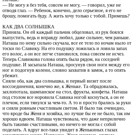
— Не могу я без тебя, совсем не могу, — говорил, уже не
отводя глаз. — Ребенок, конечно, дело серьезное, я его не
брошу, помогать буду. А жить хочу только с тобой. Примешь?
КАК ДВА СОЛНЫШКА
Приняла. Он ей каждый пальчик обцеловал, из рук боялся
выпустить, ведь и вправду любил, даже сильнее, чем раньше.
Наташа по нему сильно скучала, все ее тело по ночам ныло от
тоски по Славику. На его подушку ложилась и ловила запах
его волос, а он все легче становился, пока совсем не исчез.
Теперь Славикова голова опять была рядом, на соседней
подушке. И засыпала Наташа, просунув свои ноги между его
ног и подогнув колени, словно захватив в замок, а то опять
убежит.
Сияли оба, как два солнышка, и первый визит после
воссоединения, конечно же, к Женьке. Та обрадовалась,
захлопотала, шампанское на стол, фрукты, конфеты. Наташа
под столом все норовила Славика ногой коснуться, а он ее
плечом, если тянулся за чем-то. А то и просто брались за руки
и сияли ровным счастливым светом. И было так очевидно,
что вроде бы Женя и хозяйка, но лучше бы ее не было, так им
хорошо вдвоем. Наташа чувствовала, что даже неприлично
быть такими счастливыми, но ничего не могла с собой
поделать. А вдруг все-таки увидит в Женькиных глазах