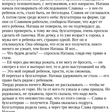
вопросу основательно, с энтузиазмом, а все напрасно. Наташа
начала поговаривать об обследовании Славика — у нее-то
ребенок есть, стало быть, не бесплодна. Славик не соглашался.
А потом гром среди ясного неба: бухгалтерша на фирме, где
они со Славиком работали, сообщила Наташе, что ждет от
него ребенка. Наташа не поверила, но он подтвердил: да,
решил проверить, к тому же она, бухгалтерша, очень просила
сделать ей сыночка. Или дочку, а то уже возраст к сорока, а
мужа нет и ребенка нет, страшно одной. Вот он и
откликнулся. Она обещала, что если все получится, никто
ничего не узнает, тем более Наташа. И вот...
— Что будем делать? — спросила Наташа, глядя ему прямо в
глаза.
— Ей через два месяца рожать, я не могу ее бросить, — он
смотрел в пол и вытирал пот, то и дело выступавший на лбу.
— Это мой первый ребенок, прости, если сможешь.
И переехал к бухгалтерше. Наташа удерживать не стала — его
право быть рядом с ребенком.
Твердо решила ничего Женьке не рассказывать — чтобы не
радовалась ее горю. Но та от кого-то узнала и сама пришла. Не
радовалась, не лукавила, просто сказала, что надо жить
дальше и что неизвестно еще, что из этого союза — Славы и
бухгалтерши — получится. Права оказалась подруга.
Бухгалтерша родила сына, а через три месяца Слава пришел к
Наташе.