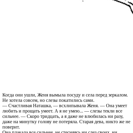
Когда они ушли, Женя вымыла посуду и села перед зеркалом.
Не хотела совсем, но слезы покатились сами.
— Счастливая Наташка, — всхлипывала Женя. — Она умеет
любить и прощать умеет. А я не умею... — слезы текли все
сильнее. — Скоро тридцать, а я даже не влюбилась ни разу,
даже на минутку голову не потеряла. Старая дева, никто же не
поверит.
Она плакала все сильнее, не стесняясь ни слез своих, ни