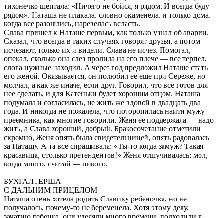
тихонечко шептала: «Ничего не бойся, я рядом. И всегда буду
рядом». Наташа не плакала, словно окаменела, и только дома,
когда все разошлись, наревелась всласть.
Слава пришел к Наташе первым, как только узнал об аварии.
Сказал, что всегда в таких случаях говорят друзья, а потом
исчезают, только их и видели. Слава не исчез. Помогал,
опекал, сколько она слез пролила на его плече — все терпел,
слова нужные находил. А через год предложил Наташе стать
его женой. Оказывается, он полюбил ее еще при Сереже, но
молчал, а как же иначе, если друг. Говорил, что все готов для
нее сделать, и для Катеньки будет хорошим отцом. Наташа
подумала и согласилась, не жить же вдовой в двадцать два
года. И никогда не пожалела, что поторопилась найти мужу
преемника, как многие говорили. Женя ее поддержала — надо
жить, а Слава хороший, добрый. Бракосочетание отметили
скромно, Женя опять была свидетельницей, опять радовалась
за Наташу. А та все спрашивала: «Ты-то когда замуж? Такая
красавица, столько претендентов!» Женя отшучивалась: мол,
когда много, считай — никого.
БУХГАЛТЕРША
С ДАЛЬНИМ ПРИЦЕЛОМ
Наташа очень хотела родить Славику ребеночка, но не
получалось, почему-то не беременела. Хотя этому делу,
зачатию ребенка, они уделяли много времени, подходили к