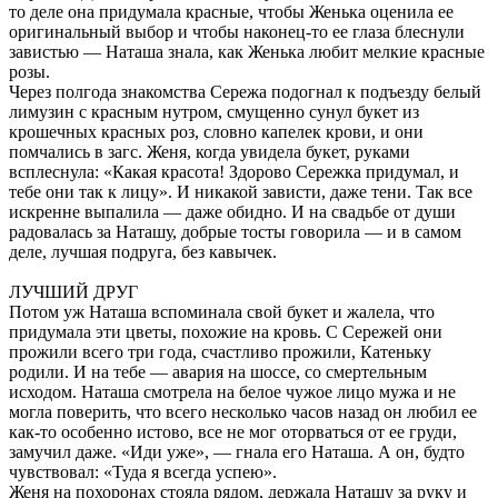
то деле она придумала красные, чтобы Женька оценила ее
оригинальный выбор и чтобы наконец-то ее глаза блеснули
завистью — Наташа знала, как Женька любит мелкие красные
розы.
Через полгода знакомства Сережа подогнал к подъезду белый
лимузин с красным нутром, смущенно сунул букет из
крошечных красных роз, словно капелек крови, и они
помчались в загс. Женя, когда увидела букет, руками
всплеснула: «Какая красота! Здорово Сережка придумал, и
тебе они так к лицу». И никакой зависти, даже тени. Так все
искренне выпалила — даже обидно. И на свадьбе от души
радовалась за Наташу, добрые тосты говорила — и в самом
деле, лучшая подруга, без кавычек.
ЛУЧШИЙ ДРУГ
Потом уж Наташа вспоминала свой букет и жалела, что
придумала эти цветы, похожие на кровь. С Сережей они
прожили всего три года, счастливо прожили, Катеньку
родили. И на тебе — авария на шоссе, со смертельным
исходом. Наташа смотрела на белое чужое лицо мужа и не
могла поверить, что всего несколько часов назад он любил ее
как-то особенно истово, все не мог оторваться от ее груди,
замучил даже. «Иди уже», — гнала его Наташа. А он, будто
чувствовал: «Туда я всегда успею».
Женя на похоронах стояла рядом, держала Наташу за руку и