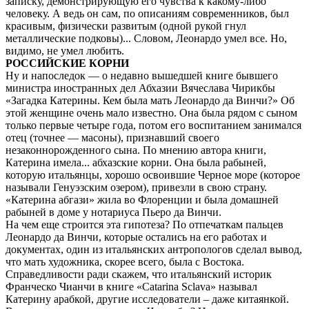
записку, демонстрирующую его чувства к какому-либо
человеку. А ведь он сам, по описаниям современников, был
красивым, физически развитым (одной рукой гнул
металлические подковы)... Словом, Леонардо умел все. Но,
видимо, не умел любить.
РОССИЙСКИЕ КОРНИ
Ну и напоследок — о недавно вышедшей книге бывшего
министра иностранных дел Абхазии Вячеслава Чирикбы
«Загадка Катерины. Кем была мать Леонардо да Винчи?» Об
этой женщине очень мало известно. Она была рядом с сыном
только первые четыре года, потом его воспитанием занимался
отец (точнее — масоны), признавший своего
незаконнорожденного сына. По мнению автора книги,
Катерина имела... абхазские корни. Она была рабыней,
которую итальянцы, хорошо освоившие Черное море (которое
называли Генуэзским озером), привезли в свою страну.
«Катерина абгази» жила во Флоренции и была домашней
рабыней в доме у нотариуса Пьеро да Винчи.
На чем еще строится эта гипотеза? По отпечаткам пальцев
Леонардо да Винчи, которые остались на его работах и
документах, один из итальянских антропологов сделал вывод,
что мать художника, скорее всего, была с Востока.
Справедливости ради скажем, что итальянский историк
Франческо Чианчи в книге «Catarina Sclava» называл
Катерину арабкой, другие исследователи – даже китаянкой.