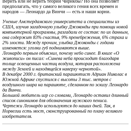
Верить или не верить теории Чирикбы? Но она позволяет
предполагать, что у самого великого гения всех времен и
народов — Леонардо да Винчи — есть и наши корни.
Ученые Амстердамского университета и специалисты из
США, изучив загадочную улыбку Джоконды при помощи новой
компьютерной программы, разгадали ее состав: по их данным,
она содержит 83% счастья, 9% пренебрежения, 6% страха и
2% злости. Между прочим, улыбка Джоконды с годами
изменяется: уголки губ поднимаются выше.
Леонардо первым объяснил, почему небо синее. В книге «О
живописи» он писал: «Синева неба происходит благодаря
толще освещенных частиц воздуха, которая расположена
между Землей и находящейся наверху чернотой».
В декабре 2000 г. британский парашютист Адриан Николас в
Южной Африке спустился с высоты 3 тыс. метров с
воздушного шара на парашюте, сделанном по эскизу Леонардо
да Винчи.
Большой любитель игр со словами, Леонардо оставил длинный
список синонимов для обозначения мужского пениса.
Чертежи Леонардо используются до наших дней. Так, в
Норвегии есть мост, сконструированный по плану великого
изобретателя.