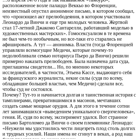
расположенное возле палаццо Веккьо во Флоренции,
неизвестный опустил анонимное письмо, в котором сообщал,
что «произошел акт прелюбодеяния, в котором участвовали
Леонардо да Винчи и еще три молодых человека. Жертвой
стал 17-летний Джакомо Сантарелли, работавший моделью в
художественных мастерских». Гомосексуализм в те времена
не был чем-то необычным, но все-таки его старались не
афишировать. А тут — анонимка. Власти (тогда Флоренцией
управляли всемогущие Медичи, которые почему-то
недолюбливали семью нотариуса Пьеро да Винчи) решили
примерно наказать прелюбодеев. Была назначена дата суда,
приглашены свидетели... Но, по мнению некоторых
исследователей, в частности, Этьена Кассе, выдающего себя
за французского журналиста, некие силы (судя по всему,
обладавшие большей властью, чем Медичи) сделали все,
чтобы суд не состоялся.
Почему? Тут-то и начинается долгая и таинственная история с
тамплиерами, превратившимися в масонов, мечтавших
создать самые мощные орудия. А для этого в течение сотни
лет занимавшихся «выведением уникального сверхчеловека»,
гения. И, судя по всему, эксперимент удался. Вот странное
письмо Бартоломео да Винчи о своем племяннике Леонардо:
«Неужели мы удостоились чести лицезреть плод столь долгих
и трудных усилий. Наши имена не сгинут в веках, а род наш