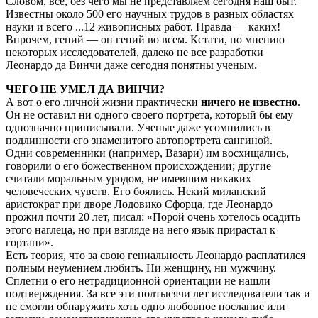
Словом, все, без чего мы не представляем сегодня наш быт.
Известны около 500 его научных трудов в разных областях
науки и всего ...12 живописных работ. Правда — каких!
Впрочем, гений — он гений во всем. Кстати, по мнению
некоторых исследователей, далеко не все разработки
Леонардо да Винчи даже сегодня понятны ученым.
ЧЕГО НЕ УМЕЛ ДА ВИНЧИ?
А вот о его личной жизни практически
ничего не известно
.
Он не оставил ни одного своего портрета, который бы ему
однозначно приписывали. Ученые даже усомнились в
подлинности его знаменитого автопортрета сангиной.
Одни современники (например, Вазари) им восхищались,
говорили о его божественном происхождении; другие
считали моральным уродом, не имевшим никаких
человеческих чувств. Его боялись. Некий миланский
аристократ при дворе Лодовико Сфорца, где Леонардо
прожил почти 20 лет, писал: «Порой очень хотелось осадить
этого наглеца, но при взгляде на него язык прирастал к
гортани».
Есть теория, что за свою гениальность Леонардо расплатился
полным неумением любить. Ни женщину, ни мужчину.
Сплетни о его нетрадиционной ориентации не нашли
подтверждения. За все эти полтысячи лет исследователи так и
не смогли обнаружить хоть одно любовное послание или