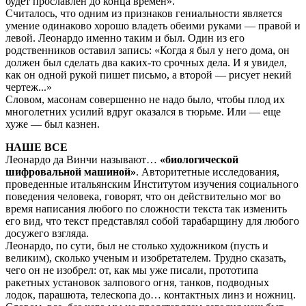
будет прославлен до конца времен».
Считалось, что одним из признаков гениальности является
умение одинаково хорошо владеть обеими руками — правой и
левой. Леонардо именно таким и был. Один из его
родственников оставил запись: «Когда я был у него дома, он
должен был сделать два каких-то срочных дела. И я увидел,
как он одной рукой пишет письмо, а второй — рисует некий
чертеж...»
Словом, масонам совершенно не надо было, чтобы плод их
многолетних усилий вдруг оказался в тюрьме. Или — еще
хуже — был казнен.
НАШЕ ВСЕ
Леонардо да Винчи называют…
«биологической
шифровальной машиной»
. Авторитетные исследования,
проведенные итальянским Институтом изучения социального
поведения человека, говорят, что он действительно мог во
время написания любого по сложности текста так изменить
его вид, что текст представлял собой тарабарщину для любого
досужего взгляда.
Леонардо, по сути, был не столько художником (пусть и
великим), сколько ученым и изобретателем. Трудно сказать,
чего он не изобрел: от, как мы уже писали, прототипа
ракетных установок залпового огня, танков, подводных
лодок, парашюта, телескопа до… контактных линз и ножниц.