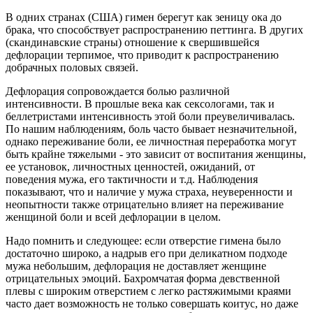
В одних странах (США) гимен берегут как зеницу ока до
брака, что способствует распространению петтинга. В других
(скандинавские страны) отношение к свершившейся
дефлорации терпимое, что приводит к распространению
добрачных половых связей.
Дефлорация сопровождается болью различной
интенсивности. В прошлые века как сексологами, так и
беллетристами интенсивность этой боли преувеличивалась.
По нашим наблюдениям, боль часто бывает незначительной,
однако переживание боли, ее личностная переработка могут
быть крайне тяжелыми - это зависит от воспитания женщины,
ее установок, личностных ценностей, ожиданий, от
поведения мужа, его тактичности и т.д. Наблюдения
показывают, что и наличие у мужа страха, неуверенности и
неопытности также отрицательно влияет на переживание
женщиной боли и всей дефлорации в целом.
Надо помнить и следующее: если отверстие гимена было
достаточно широко, а надрыв его при деликатном подходе
мужа небольшим, дефлорация не доставляет женщине
отрицательных эмоций. Бахромчатая форма девственной
плевы с широким отверстием с легко растяжимыми краями
часто дает возможность не только совершать коитус, но даже