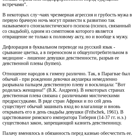
встречами".
В некоторых слу¬чаях чрезмерная агрессия и грубость мужа в
первую брачную ночь могут привести к развитию так
называемого спонзалистического психоза (психоз, связанный
со свадьбой), одним из симптомов которого является
отвращение не только к половому акту, но и вообще к мужу.
Дефлорация в буквальном переводе на русский язык -
срывание цветка, а в переносном и общеупотребительном в
медицине - лишение девушки девственности, разрыв ее
девственной плевы (hymen).
Отношение народов к гимену различно. Так, в Парагвае был
обычай - при рождении девочки акушерка немедленно
разрывала пальцем девственную плеву и восклицала: "Вот
родилась женщина!" (В.К. Андреев). В некоторых странах
девственная плева связана с различными мистическими
предрассудками. В ряде стран Африки и по сей день
существует обычай зашивать вход во влагалище и вновь
открывать его в день свадьбы девушки (Frifschek, 1961). В
царствование римского императора Тиберия (14-37 гг. н.э.)
существовал закон, запрещающий казнить девственницу.
Палачу вменялось в обязанность перед казнью обесчестить ее.