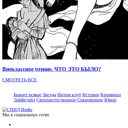
Внеклассное чтение. ЧТО ЭТО БЫЛО?
СМОТРЕТЬ ВСЕ
Бывает всякое
Звезды
Интим клуб
Истории
Криминал
Лайфстайл
Сверхъестественное
Сокровенное
Юмор
Мы в социальных сетях