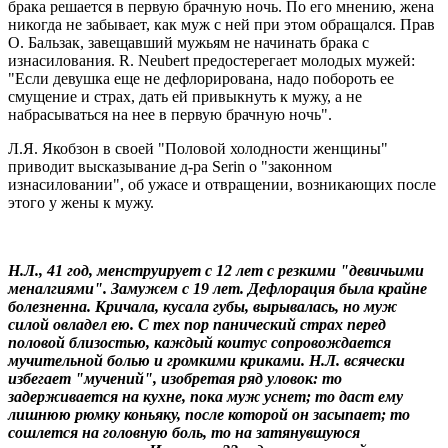
брака решается в первую брачную ночь. По его мнению, жена
никогда не забывает, как муж с ней при этом обращался. Прав
О. Бальзак, завещавший мужьям не начинать брака с
изнасилования. R. Neubert предостерегает молодых мужей:
"Если девушка еще не дефлорирована, надо побороть ее
смущение и страх, дать ей привыкнуть к мужу, а не
набрасываться на нее в первую брачную ночь".
Л.Я. Якобзон в своей "Половой холодности женщины"
приводит высказывание д-ра Serin о "законном
изнасиловании", об ужасе и отвращении, возникающих после
этого у жены к мужу.
Н.Л., 41 год, менструирует с 12 лет с резкими "девичьими
меналгиями". Замужем с 19 лет. Дефлорация была крайне
болезненна. Кричала, кусала губы, вырывалась, но муж
силой овладел ею. С тех пор панический страх перед
половой близостью, каждый коитус сопровождается
мучительной болью и громкими криками. Н.Л. всячески
избегает "мучений", изобретая ряд уловок: то
задерживается на кухне, пока муж уснет; то даст ему
лишнюю рюмку коньяку, после которой он засыпает; то
сошлется на головную боль, то на затянувшуюся