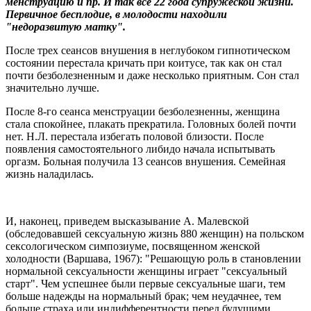
менструацию и пр. И так все 22 года супружеской жизни.
Первичное бесплодие, в молодости находили
"недоразвитую матку".
После трех сеансов внушения в неглубоком гипнотическом
состоянии перестала кричать при коитусе, так как он стал
почти безболезненным и даже несколько приятным. Сон стал
значительно лучше.
После 8-го сеанса менструации безболезненны, женщина
стала спокойнее, плакать прекратила. Головных болей почти
нет. Н.Л. перестала избегать половой близости. После
появления самостоятельного либидо начала испытывать
оргазм. Больная получила 13 сеансов внушения. Семейная
жизнь наладилась.
И, наконец, приведем высказывание А. Малевской
(обследовавшей сексуальную жизнь 880 женщин) на польском
сексологическом симпозиуме, посвященном женской
холодности (Варшава, 1967): "Решающую роль в становлении
нормальной сексуальности женщины играет "сексуальный
старт". Чем успешнее были первые сексуальные шаги, тем
больше надежды на нормальный брак; чем неудачнее, тем
больше страха или индифферентности перед будущими