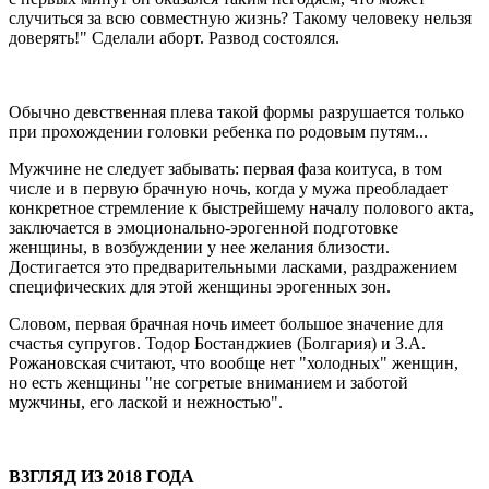
случиться за всю совместную жизнь? Такому человеку нельзя
доверять!" Сделали аборт. Развод состоялся.
Обычно девственная плева такой формы разрушается только
при прохождении головки ребенка по родовым путям...
Мужчине не следует забывать: первая фаза коитуса, в том
числе и в первую брачную ночь, когда у мужа преобладает
конкретное стремление к быстрейшему началу полового акта,
заключается в эмоционально-эрогенной подготовке
женщины, в возбуждении у нее желания близости.
Достигается это предварительными ласками, раздражением
специфических для этой женщины эрогенных зон.
Словом, первая брачная ночь имеет большое значение для
счастья супругов. Тодор Бостанджиев (Болгария) и З.А.
Рожановская считают, что вообще нет "холодных" женщин,
но есть женщины "не согретые вниманием и заботой
мужчины, его лаской и нежностью".
ВЗГЛЯД ИЗ 2018 ГОДА