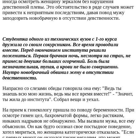
иногда осмотреть женщину зеркалом без нарушения
девственной плевы. Это обстоятельство в ряде случаев может
привести к неприятным последствиям, давая повод мужу
заподозрить новобрачную в отсутствии девственности.
Студентка одного из технических вузов с 1-го курса
дружила со своим сокурсником. Все время проводили
вместе. Перед окончанием института решили
пожениться. Первая брачная ночь, несмотря на страх, не
принесла девушке больших огорчений. Боль была
незначительная, тупая, а крови не было совершенно.
Наутро новобрачный обвинил жену в отсутствии
девственности.
Напрасно со слезами обиды говорила она ему: "Ведь ты
знаешь всю мою жизнь, ведь мы все время вместе!" - "Значит,
ты жила до института". Собрал вещи и уехал.
На прием к гинекологу пришла по поводу беременности. При
осмотре гимен цел, бахромчатой формы, легко растяжим,
никаких надрывов не обнаружено. Мы вызвали мужа, все ему
объяснили. Он как будто осознал свое постыдное поведение,
хотел мириться, но женщина категорически отказалась. "Если
с первых минут он оказался таким негодяем, что может