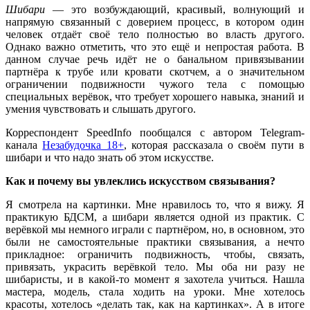
Шибари
— это возбуждающий, красивый, волнующий и
напрямую связанный с доверием процесс, в котором один
человек отдаёт своё тело полностью во власть другого.
Однако важно отметить, что это ещё и непростая работа. В
данном случае речь идёт не о банальном привязывании
партнёра к трубе или кровати скотчем, а о значительном
ограничении подвижности чужого тела с помощью
специальных верёвок, что требует хорошего навыка, знаний и
умения чувствовать и слышать другого.
Корреспондент
SpeedInfo пообщался с автором
Telegram
-
канала
Незабудочка 18+
, которая рассказала о своём пути в
шибари и что надо знать об этом искусстве.
Как и почему вы увлеклись искусством связывания?
Я смотрела на картинки. Мне нравилось то, что я вижу. Я
практикую БДСМ, а шибари является одной из практик. С
верёвкой мы немного играли с партнёром, но, в основном, это
были не самостоятельные практики связывания, а нечто
прикладное: ограничить подвижность, чтобы, связать,
привязать, украсить верёвкой тело. Мы оба ни разу не
шибаристы, и в какой-то момент я захотела учиться. Нашла
мастера, модель, стала ходить на уроки. Мне хотелось
красоты, хотелось «делать так, как на картинках». А в итоге