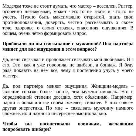
Моделям тоже не стоит думать, что мастер – всесилен. Риггер,
особенно незнакомый, может чего-то не знать и что-то не
учесть. Нужно быть максимально открытой, знать свои
противопоказания, доверять, честно рассказывать о своем
теле, здоровье, о своих страхах, опасениях, ощущениях. В
общем, очень чётко формировать запрос.
Пробовали ли вы связывание с мужчиной? Пол партнёра
меняет для вас ощущения в этом вопросе?
Да, меня связывал и продолжает связывать мой любимый. И я
его. Это, как я уже говорила, не шибари, а бондаж. Я буду
рада показать на нём всё, чему я постепенно учусь у моего
мастера.
Да, пол партнёра меняет ощущения. Женщина-модель –
явление гораздо более частое, чем мужчина-модель. Это в
определённой степени досадно, хотя объяснимо. Например,
парни в большинстве своём тяжелее, сильнее. У них совсем
другая энергетика. По мне – связывать мужчину намного
сложнее, но и намного интереснее эмоционально.
Чтобы вы посоветовали новичкам, желающим
попробовать шибари?