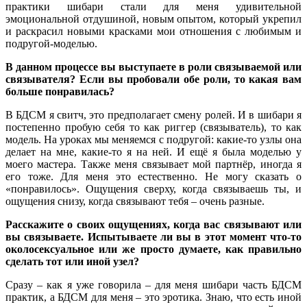
практики шибари стали для меня удивительной
эмоциональной отдушиной, новым опытом, который укрепил
и раскрасил новыми красками мои отношения с любимым и
подругой-моделью.
В данном процессе вы выступаете в роли связываемой или
связывателя? Если вы пробовали обе роли, то какая вам
больше понравилась?
В БДСМ я свитч, это предполагает смену ролей. И в шибари я
постепенно пробую себя то как риггер (связыватель), то как
модель. На уроках мы меняемся с подругой: какие-то узлы она
делает на мне, какие-то я на ней. И ещё я была моделью у
моего мастера. Также меня связывает мой партнёр, иногда я
его тоже. Для меня это естественно. Не могу сказать о
«понравилось». Ощущения сверху, когда связываешь ты, и
ощущения снизу, когда связывают тебя – очень разные.
Расскажите о своих ощущениях, когда вас связывают или
вы связываете. Испытываете ли вы в этот момент что-то
околосексуальное или же просто думаете, как правильно
сделать тот или иной узел?
Сразу – как я уже говорила – для меня шибари часть БДСМ
практик, а БДСМ для меня – это эротика. Знаю, что есть иной