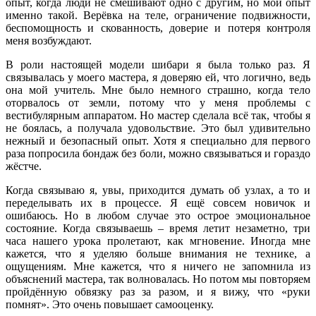
опыт, когда люди не смешивают одно с другим, но мой опыт
именно такой. Верёвка на теле, ограничение подвижности,
беспомощность и скованность, доверие и потеря контроля
меня возбуждают.
В роли настоящей модели шибари я была только раз. Я
связывалась у моего мастера, я доверяю ей, что логично, ведь
она мой учитель. Мне было немного страшно, когда тело
оторвалось от земли, потому что у меня проблемы с
вестибулярным аппаратом. Но мастер сделала всё так, чтобы я
не боялась, а получала удовольствие. Это был удивительно
нежный и безопасный опыт. Хотя я специально для первого
раза попросила бондаж без боли, можно связываться и гораздо
жёстче.
Когда связываю я, увы, приходится думать об узлах, а то и
переделывать их в процессе. Я ещё совсем новичок и
ошибаюсь. Но в любом случае это острое эмоциональное
состояние. Когда связываешь – время летит незаметно, три
часа нашего урока пролетают, как мгновение. Иногда мне
кажется, что я уделяю больше внимания не технике, а
ощущениям. Мне кажется, что я ничего не запомнила из
объяснений мастера, так волновалась. Но потом мы повторяем
пройдённую обвязку раз за разом, и я вижу, что «руки
помнят». Это очень повышает самооценку.