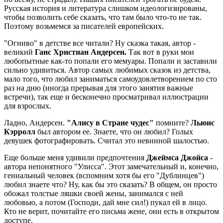
Русская история и литература слишком идеологизированы,
чтобы позволить себе сказать, что там было что-то не так.
Поэтому возьмемся за писателей европейских.
"Огниво" в детстве все читали? Ну сказка такая, автор -
великий
Ганс Христиан Андерсен.
Так вот в руки мои
любопытные как-то попали его мемуары. Попали и заставили
сильно удивиться. Автор самых любимых сказок из детства,
мало того, что любил заниматься самоудовлетворением по сто
раз на дню (иногда прерывая для этого занятия важные
встречи), так еще и бесконечно просматривал иллюстрации
для взрослых.
Ладно, Андерсен.
"Алису в Стране чудес"
помните?
Льюис
Кэрролл
был автором ее. Знаете, что он любил? Голых
девушек фотографировать. Считал это невинной шалостью.
Еще больше меня удивили предпочтения
Джеймса Джойса
-
автора непонятного "Улисса". Этот замечательный и, конечно,
гениальный человек (вспомним хотя бы его "Дублинцев")
любил знаете что? Ну, как бы это сказать? В общем, он просто
обожал толстые ляшки своей жены, занимался с ней
любовью, а потом (Господи, дай мне сил!) пукал ей в лицо.
Кто не верит, почитайте его письма жене, они есть в открытом
доступе.