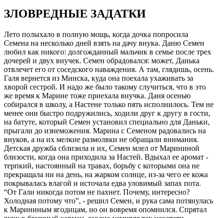
ЗЛОВРЕДНЫЕ ЗАДАТКИ
Лето полыхало в полную мощь, когда дочка попросила
Семена на несколько дней взять на дачу внука. Даню Семен
любил как никого: долгожданный мальчик в семье после трех
дочерей и двух внучек. Семен обрадовался: может, Данька
отвлечет его от соседского наваждения. А там, глядишь, осень.
Галя вернется из Минска, куда она поехала ухаживать за
хворой сестрой. И надо же было такому случиться, что в это
же время к Марине тоже приехала внучка. Даня осенью
собирался в школу, а Настене только пять исполнилось. Тем не
менее они быстро подружились, ходили друг к другу в гости,
на батуте, который Семен установил специально для Даньки,
прыгали до изнеможения. Марина с Семеном радовались на
внуков, а на их мелкие размолвки не обращали внимания.
Детская дружба сблизила и их, Семен млел от Марининой
близости, когда она приходила за Настей. Вдыхал ее аромат -
терпкий, настоянный на травах, борьбу с которыми она не
прекращала ни на день, на жарком солнце, из-за чего ее кожа
покрывалась влагой и источала едва уловимый запах пота.
“От Гали никогда потом не пахнет. Почему, интересно?
Холодная потому что”, - решил Семен, и рука сама потянулась
к Марининым ягодицам, но он вовремя опомнился. Спрятал