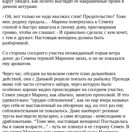
вдруг увидел, как нелепо выглядят ее накрашенные брови в
дачном антураже.
- Ой, вот только не надо высоких слов! Предательство? Тоже
мне, родину предала... - Марина повернулась к Семену
спиной и быстро зашагала к своему дому, приговаривая
громко, чтобы он слышал: - И правильно сделала; с кем хочет,
с тем и дружит. Настоящая женщина должна быть
разборчивой.
Со стороны соседнего участка неожиданный порыв ветра
донес до Семена терпкий Маринин запах, и он не показался
ему ароматом.
Через час, обсудив на мужском совете план дальнейших
действий, они с Данькой решили поехать на рыбалку. Проходя
мимо той части сетчатого забора, через которую было
особенно хорошо видно происходящее на соседнем участке,
Семен увидел Марину, как обычно, занятую прополкой. И что
удивительно: “орудие соблазнения”, как он еще вчера называл
про себя ее выставленный на обозрение зад, на этот раз ему
соблазнительным не показалось. Даже наоборот: розовые
трусы выглядели вульгарно, а сами ягодицы - немолодыми и
дрябловатыми. “Тоже мне, настоящая женщина! Постыдилась
бы в таком возрасте...” - чуть не плюнул в ее сторону Семен. В
это время Маринин дом сотряс страшной силы Настенин