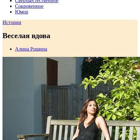
Сверхъестественное
Сокровенное
Юмор
Истории
Веселая вдова
Алина Рощина