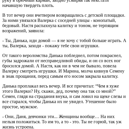
руку в брючный карман, заодно усмиряя так некстати
начавшую твердеть плоть.
В тот вечер они вчетвером возвращались с детской площадки.
За ними увязался Валерка с соседней улицы - конопатый,
бедовый. Настя распахнула калитку и тоном, не терпящим
возражений, заявила:
- Ты, Данька, иди домой — я не хочу с тобой больше играть. А
ты, Валерка, заходи - покажу тебе свои игрушки.
От такого вероломства Данька побледнел, потом покраснел,
губы задрожали от несправедливой обиды, и он со всех ног
бросился домой. А Настя, как ни в чем не бывало, повела
Валерку смотреть игрушки. И Марина, молча кивнув Семену
в знак прощания, перед самым его носом закрыла калитку.
Данька проплакал весь вечер. И все причитал: “Чем я хуже
этого Валерки? Ну, скажи, дед, почему она так со мной?”
Семен, глядя на страдания внука, и сам ловил на щеке слезы и
все старался, чтобы Данька их не увидел. Утешение было
простое, мужское.
- Они, Даня, девчонки эти... Женщины вообще… На них
нельзя положиться. То им то, а то - это. Ты не горюй, так уж
жизнь устроена.