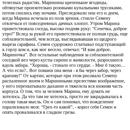
телесных радостях. Маринины крепенькие ягодицы,
обтянутые пронзительно розовыми купальными трусиками,
потом снились ему ночами. Преследовали они его и днем,
когда Марина исчезала из поля зрения, стоило Семену
отвлечься от повседневных дачных хлопот. Утром Марина
приветствовала соседа, высоко подняв руку: “Сенечка, доброе
утро!” Вслед за рукой его приветствовала ее полная грудь, еще
соблазнительней, чем всегда, выглядывавшая из щедрого
выреза сарафана. Семен судорожно сглатывал подступающий
к горлу ком и, как мог весело, отвечал: “И вам доброе,
Мариночка”. Все остальные наблюдения за соблазнительной
соседкой вел через кусты сирени и жимолости, разросшиеся
вдоль забора. “Хороша, - стонало его сердце. - Мне б такую…
А что если?.. Вот помани она меня - я бы через забор, через
крапиву!” От картин, которые при этом рисовало Семену
распаленное зноем и Мариниными прелестями воображение,
у него перехватывало дыхание и тяжелела вся нижняя часть
корпуса. О том, что за человек Марина, ему думать не
хотелось. Да что там не хотелось, просто не закрадывалась в
голову такая мысль. Он и сам понимал, что вожделение
парализовало мозг. “Грех-то какой”, - корил себя Семен и
опять проваливался в сладкие грезы.