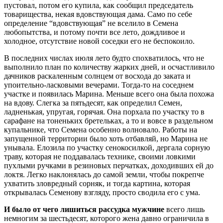
пустовал, потом его купила, как сообщил председатель
товарищества, некая вдовствующая дама. Само по себе
определение “вдовствующая” не вселило в Семена
любопытства, и потому почти все лето, дождливое и
холодное, отсутствие новой соседки его не беспокоило.
В последних числах июля лето будто спохватилось, что не
выполнило план по количеству жарких дней, и осчастливило
дачников раскаленным солнцем от восхода до заката и
упоительно-ласковыми вечерами. Тогда-то на соседнем
участке и появилась Марина. Меньше всего она была похожа
на вдову. Слегка за пятьдесят, как определил Семен,
ладненькая, упругая, горячая. Она порхала по участку то в
сарафане на тоненьких бретельках, а то и вовсе в раздельном
купальнике, что Семена особенно волновало. Работы на
запущенной территории было хоть отбавляй, но Марина не
унывала. Елозила по участку сенокосилкой, дергала сорную
траву, которая не поддавалась технике, своими ловкими
пухлыми ручками в резиновых перчатках, доходивших ей до
локтя. Легко наклонялась до самой земли, чтобы покрепче
ухватить зловредный сорняк, и тогда картина, которая
открывалась Семенову взгляду, просто сводила его с ума.
И было от чего лишиться рассудка мужчине
всего лишь
немногим за шестьдесят, которого жена давно ограничила в