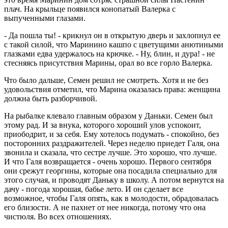
плач. На крыльце появился конопатый Валерка с
выпученными глазами.
- Да пошла ты! - крикнул он в открытую дверь и захлопнул ее
с такой силой, что Маринино кашпо с цветущими анютиными
глазками едва удержалось на крючке. - Ну, блин, и дура! - не
стесняясь присутствия Марины, орал во все горло Валерка.
Что было дальше, Семен решил не смотреть. Хотя и не без
удовольствия отметил, что Марина оказалась права: женщина
должна быть разборчивой.
На рыбалке клевало главным образом у Даньки. Семен был
этому рад. И за внука, которого хороший улов успокоит,
приободрит, и за себя. Ему хотелось подумать - спокойно, без
посторонних раздражителей. Через неделю приедет Галя, она
звонила и сказала, что сестре лучше. Это хорошо, что лучше.
И что Галя возвращается - очень хорошо. Первого сентября
они срежут георгины, которые она посадила специально для
этого случая, и проводят Даньку в школу. А потом вернутся на
дачу - погода хорошая, бабье лето. И он сделает все
возможное, чтобы Галя опять, как в молодости, обрадовалась
его близости. А не пахнет от нее никогда, потому что она
чистюля. Во всех отношениях.