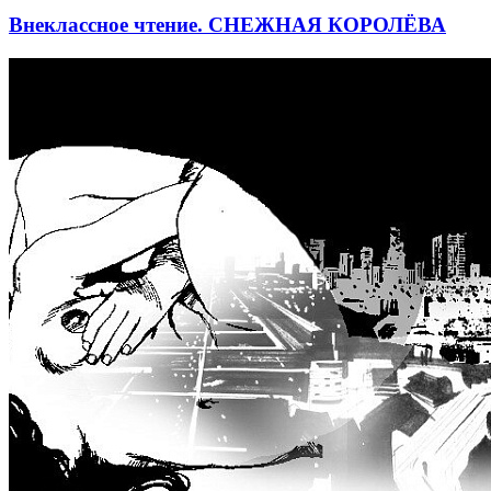
Внеклассное чтение. СНЕЖНАЯ КОРОЛЁВА