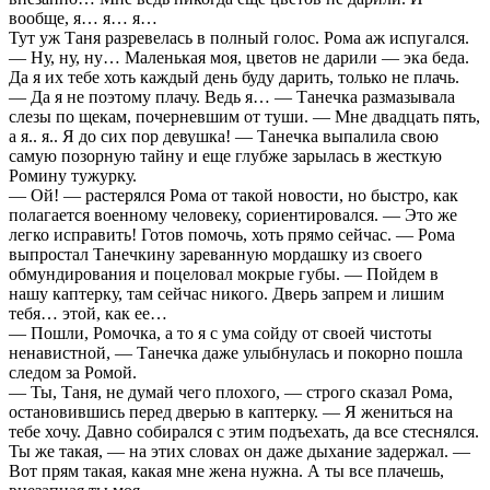
вообще, я… я… я…
Тут уж Таня разревелась в полный голос. Рома аж испугался.
— Ну, ну, ну… Маленькая моя, цветов не дарили — эка беда.
Да я их тебе хоть каждый день буду дарить, только не плачь.
— Да я не поэтому плачу. Ведь я… — Танечка размазывала
слезы по щекам, почерневшим от туши. — Мне двадцать пять,
а я.. я.. Я до сих пор девушка! — Танечка выпалила свою
самую позорную тайну и еще глубже зарылась в жесткую
Ромину тужурку.
— Ой! — растерялся Рома от такой новости, но быстро, как
полагается военному человеку, сориентировался. — Это же
легко исправить! Готов помочь, хоть прямо сейчас. — Рома
выпростал Танечкину зареванную мордашку из своего
обмундирования и поцеловал мокрые губы. — Пойдем в
нашу каптерку, там сейчас никого. Дверь запрем и лишим
тебя… этой, как ее…
— Пошли, Ромочка, а то я с ума сойду от своей чистоты
ненавистной, — Танечка даже улыбнулась и покорно пошла
следом за Ромой.
— Ты, Таня, не думай чего плохого, — строго сказал Рома,
остановившись перед дверью в каптерку. — Я жениться на
тебе хочу. Давно собирался с этим подъехать, да все стеснялся.
Ты же такая, — на этих словах он даже дыхание задержал. —
Вот прям такая, какая мне жена нужна. А ты все плачешь,