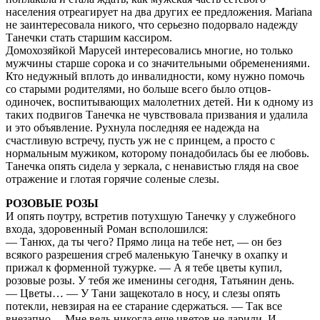
населения отреагирует на два других ее предложения. Mariana
не заинтересовала никого, что серьезно подорвало надежду
Танечки стать старшим кассиром.
Домохозяйкой Марусей интересовались многие, но только
мужчины старше сорока и со значительными обременениями.
Кто недужный вплоть до инвалидности, кому нужно помочь
со старыми родителями, но больше всего было отцов-
одиночек, воспитывающих малолетних детей. Ни к одному из
таких подвигов Танечка не чувствовала призвания и удалила
и это объявление. Рухнула последняя ее надежда на
счастливую встречу, пусть уж не с принцем, а просто с
нормальным мужиком, которому понадобилась бы ее любовь.
Танечка опять сидела у зеркала, с ненавистью глядя на свое
отражение и глотая горячие соленые слезы.
РОЗОВЫЕ РОЗЫ
И опять поутру, встретив потухшую Танечку у служебного
входа, здоровенный Роман всполошился:
— Танюх, да ты чего? Прямо лица на тебе нет, — он без
всякого разрешения сгреб маленькую Танечку в охапку и
прижал к форменной тужурке. — А я тебе цветы купил,
розовые розы. У тебя же именины сегодня, Татьянин день.
— Цветы… — У Тани защекотало в носу, и слезы опять
потекли, невзирая на ее старание сдержаться. — Так все
внезапно… Мне ведь никогда еще цветов не дарили. И