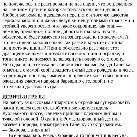
не получалось, не реагировали на нее парни, что встречались
на Танином пути и к которым тянулась она всей душой.
Любовные романы в дешевом переплете и того же качества
сериалы заполнили жизнь девушки нешуточными страстями и
стойкой уверенностью, что такое сокровище, как она, —
нежное, преданное, полное доброты и пылких чувств, —
обязательно будет замечено и вознаграждено по заслугам. А
что не сильно хороша собой, так разве в красоте истинная
ценность женщины? Принц обязательно разглядит этот
драгоценный алмаз и позаботится о достойной огранке, и
тогда никто не посмеет не вывернуть голову в ее сторону.
Но годы шли, а сказка не становилась былью. Когда Танечка
отметила с мамой свой двадцать пятый день рождения и легла
в одинокую постель, сомнения в правоте своего пассивного
ожидания счастья накрыли барышню с головой и не
отпускали до самого утра.
ДЕВИЧЬИ ГРЕЗЫ
На работу за кассовым аппаратом в огромном супермаркете,
раскинувшем свои стеклобетонные корпуса вдоль
Рублевского шоссе, Танечка пришла с бледным лицом и
тяжелой головой. Охранник Рома, здоровенный детина
казачьей породы, посмотрел на Танечку с состраданием.
— Захворала дивчина?
— Все нормально, Рома. Охраняй, а то пропустишь несуна,