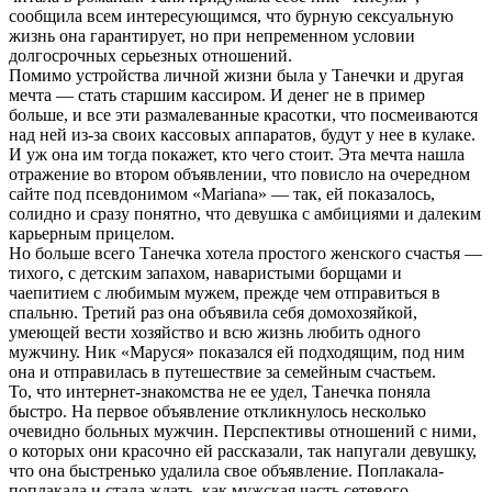
сообщила всем интересующимся, что бурную сексуальную
жизнь она гарантирует, но при непременном условии
долгосрочных серьезных отношений.
Помимо устройства личной жизни была у Танечки и другая
мечта — стать старшим кассиром. И денег не в пример
больше, и все эти размалеванные красотки, что посмеиваются
над ней из-за своих кассовых аппаратов, будут у нее в кулаке.
И уж она им тогда покажет, кто чего стоит. Эта мечта нашла
отражение во втором объявлении, что повисло на очередном
сайте под псевдонимом «Mariana» — так, ей показалось,
солидно и сразу понятно, что девушка с амбициями и далеким
карьерным прицелом.
Но больше всего Танечка хотела простого женского счастья —
тихого, с детским запахом, наваристыми борщами и
чаепитием с любимым мужем, прежде чем отправиться в
спальню. Третий раз она объявила себя домохозяйкой,
умеющей вести хозяйство и всю жизнь любить одного
мужчину. Ник «Маруся» показался ей подходящим, под ним
она и отправилась в путешествие за семейным счастьем.
То, что интернет-знакомства не ее удел, Танечка поняла
быстро. На первое объявление откликнулось несколько
очевидно больных мужчин. Перспективы отношений с ними,
о которых они красочно ей рассказали, так напугали девушку,
что она быстренько удалила свое объявление. Поплакала-
поплакала и стала ждать, как мужская часть сетевого