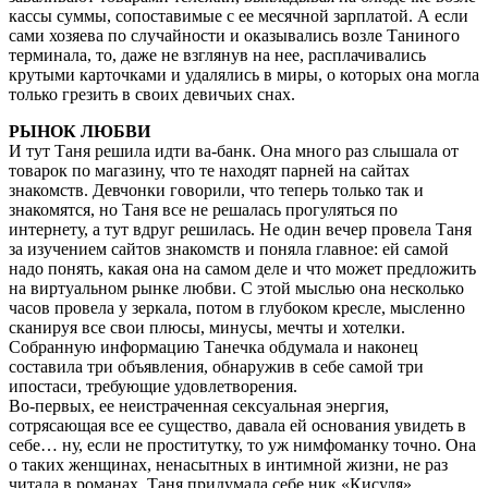
кассы суммы, сопоставимые с ее месячной зарплатой. А если
сами хозяева по случайности и оказывались возле Таниного
терминала, то, даже не взглянув на нее, расплачивались
крутыми карточками и удалялись в миры, о которых она могла
только грезить в своих девичьих снах.
РЫНОК ЛЮБВИ
И тут Таня решила идти ва-банк. Она много раз слышала от
товарок по магазину, что те находят парней на сайтах
знакомств. Девчонки говорили, что теперь только так и
знакомятся, но Таня все не решалась прогуляться по
интернету, а тут вдруг решилась. Не один вечер провела Таня
за изучением сайтов знакомств и поняла главное: ей самой
надо понять, какая она на самом деле и что может предложить
на виртуальном рынке любви. С этой мыслью она несколько
часов провела у зеркала, потом в глубоком кресле, мысленно
сканируя все свои плюсы, минусы, мечты и хотелки.
Собранную информацию Танечка обдумала и наконец
составила три объявления, обнаружив в себе самой три
ипостаси, требующие удовлетворения.
Во-первых, ее неистраченная сексуальная энергия,
сотрясающая все ее существо, давала ей основания увидеть в
себе… ну, если не проститутку, то уж нимфоманку точно. Она
о таких женщинах, ненасытных в интимной жизни, не раз
читала в романах. Таня придумала себе ник «Кисуля»,