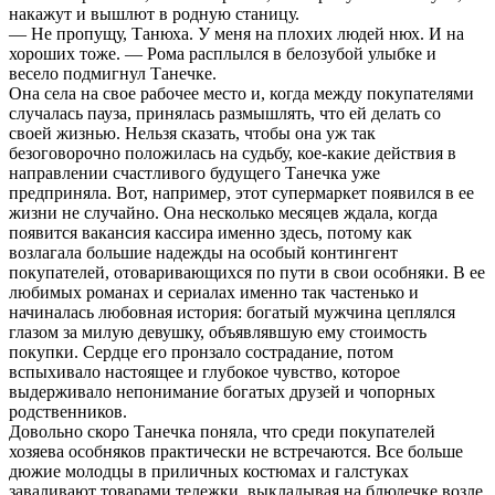
накажут и вышлют в родную станицу.
— Не пропущу, Танюха. У меня на плохих людей нюх. И на
хороших тоже. — Рома расплылся в белозубой улыбке и
весело подмигнул Танечке.
Она села на свое рабочее место и, когда между покупателями
случалась пауза, принялась размышлять, что ей делать со
своей жизнью. Нельзя сказать, чтобы она уж так
безоговорочно положилась на судьбу, кое-какие действия в
направлении счастливого будущего Танечка уже
предприняла. Вот, например, этот супермаркет появился в ее
жизни не случайно. Она несколько месяцев ждала, когда
появится вакансия кассира именно здесь, потому как
возлагала большие надежды на особый контингент
покупателей, отоваривающихся по пути в свои особняки. В ее
любимых романах и сериалах именно так частенько и
начиналась любовная история: богатый мужчина цеплялся
глазом за милую девушку, объявлявшую ему стоимость
покупки. Сердце его пронзало сострадание, потом
вспыхивало настоящее и глубокое чувство, которое
выдерживало непонимание богатых друзей и чопорных
родственников.
Довольно скоро Танечка поняла, что среди покупателей
хозяева особняков практически не встречаются. Все больше
дюжие молодцы в приличных костюмах и галстуках
заваливают товарами тележки, выкладывая на блюдечке возле