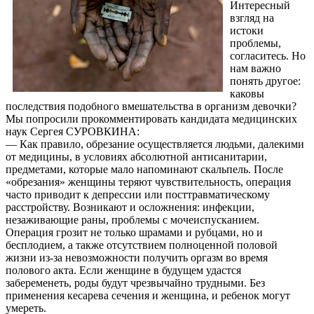
Интересный
взгляд на
истоки
проблемы,
согласитесь. Но
нам важно
понять другое:
каковы
последствия подобного вмешательства в организм девочки?
Мы попросили прокомментировать кандидата медицинских
наук Сергея СУРОВКИНА:
— Как правило, обрезание осуществляется людьми, далекими
от медицины, в условиях абсолютной антисанитарии,
предметами, которые мало напоминают скальпель. После
«обрезания» женщины теряют чувствительность, операция
часто приводит к депрессии или посттравматическому
расстройству. Возникают и осложнения: инфекции,
незаживающие раны, проблемы с мочеиспусканием.
Операция грозит не только шрамами и рубцами, но и
бесплодием, а также отсутствием полноценной половой
жизни из-за невозможности получить оргазм во время
полового акта. Если женщине в будущем удастся
забеременеть, роды будут чрезвычайно трудными. Без
применения кесарева сечения и женщина, и ребенок могут
умереть.