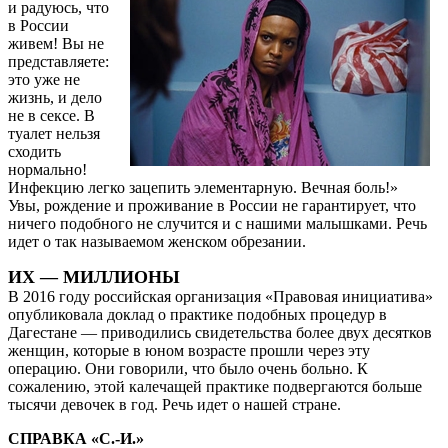
и радуюсь, что
в России
живем! Вы не
представляете:
это уже не
жизнь, и дело
не в сексе. В
туалет нельзя
сходить
нормально!
Инфекцию легко зацепить элементарную. Вечная боль!»
Увы, рождение и проживание в России не гарантирует, что
ничего подобного не случится и с нашими малышками. Речь
идет о так называемом женском обрезании.
ИХ — МИЛЛИОНЫ
В 2016 году российская организация «Правовая инициатива»
опубликовала доклад о практике подобных процедур в
Дагестане — приводились свидетельства более двух десятков
женщин, которые в юном возрасте прошли через эту
операцию. Они говорили, что было очень больно. К
сожалению, этой калечащей практике подвергаются больше
тысячи девочек в год. Речь идет о нашей стране.
СПРАВКА «C.-И.»