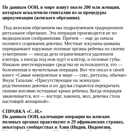
По данным ООН, в мире живут около 200 млн женщин,
которым искалечили гениталии из-за процедуры
циркумизации (женского обрезания).
Под женским обрезанием мы подразумеваем традиционное
ритуальное обрезание. Эта операция производится не по
медицинским соображениям. Причем — еще до начала
полового созревания девочки. Местные эскулапы-шаманы
перекраивают наружные половые органы ребенка по своему
усмотрению — иногда дело ограничивается удалением
клитора, а иногда под нож идут и клитор, и половые губы.
Никакие анестезирующие средства не используются, это —
болезненная и мучительная операция. Вот что писал в своей
книге «Самые невероятные в мире — секс, ритуалы, обычаи»
Януш Талалаж: «Присутствующие на экзекуции
родственники девочки и их друзья стараются перекричать
своими воплями истошные крики ребенка. Когда операция
заканчивается, все — восторг, наконец, мол, девочка стала
настоящей женщиной».
СПРАВКА «C.-И.»
По данным ООН, калечащие операции на женских
половых органах практикуют в 29 африканских странах,
некоторых сообществах в Азии (Индии, Индонезии,