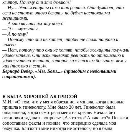
клитор. Почему они это делают?
— Ну… Это женщины сами так решили. Они думают, что
если не станут этого делать, не будут настоящими
женщинами.
— А кто внушил им эту идею?
— Ээ… мужчины.
— А почему?
— Потому что они не хотят, чтобы те спали направо и
налево.
— Нет, потому что они не хотят, чтобы женщины получали
удовольствие. Они испытывают ревность по отношению к
удовольствию женщин, которое кажется им большим, чем у
них (так оно и есть)».
Бернард Вебер. «Мы, Боги...»
(приводим с небольшими
сокращениями).
Я БЫЛА ХОРОШЕЙ АКТРИСОЙ
М.И.: «О том, что у меня обрезание, я узнала, когда впервые
пришла к гинекологу. Мне было 20 лет. Гинеколог была
ошарашена, когда осмотрела меня на кресле. Начала без
остановки задавать вопросы: «А что это? А как это?» Позже я
сопоставила факты и поняла, что операцию сделала моя
бабушка. Близости мне никогда не хотелось, но я была