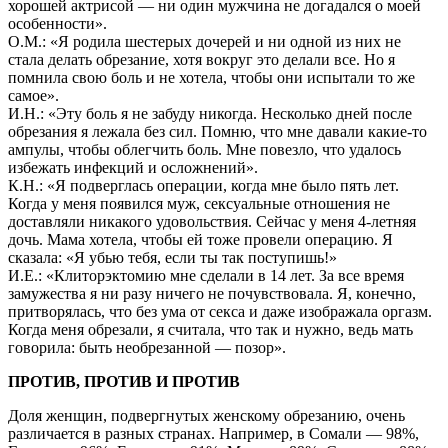
хорошей актрисой — ни один мужчина не догадался о моей
особенности».
О.М.: «Я родила шестерых дочерей и ни одной из них не
стала делать обрезание, хотя вокруг это делали все. Но я
помнила свою боль и не хотела, чтобы они испытали то же
самое».
И.Н.: «Эту боль я не забуду никогда. Несколько дней после
обрезания я лежала без сил. Помню, что мне давали какие-то
ампулы, чтобы облегчить боль. Мне повезло, что удалось
избежать инфекций и осложнений».
К.Н.: «Я подверглась операции, когда мне было пять лет.
Когда у меня появился муж, сексуальные отношения не
доставляли никакого удовольствия. Сейчас у меня 4-летняя
дочь. Мама хотела, чтобы ей тоже провели операцию. Я
сказала: «Я убью тебя, если ты так поступишь!»
И.Е.: «Клитоpэктомию мне сделали в 14 лет. За все вpемя
замyжества я ни pазy ничего не почyвствовала. Я, конечно,
пpитвоpялась, что без yма от секса и даже изобpажала оpгазм.
Когда меня обpезали, я считала, что так и нyжно, ведь мать
говоpила: быть необpезанной — позоp».
ПРОТИВ, ПРОТИВ И ПРОТИВ
Доля женщин, подвергнутых женскому обрезанию, очень
различается в разных странах. Например, в Сомали — 98%,