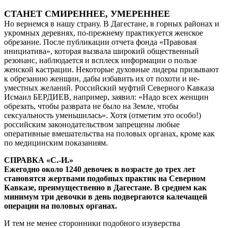
СТАНЕТ СМИРЕННЕЕ, УМЕРЕННЕЕ
Но вернемся в нашу страну. В Дагестане, в горных районах и
укромных деревнях, по-прежнему практикуется женское
обрезание. После публикации отчета фонда «Правовая
инициатива», которая вызвала широкий общественный
резонанс, наблюдается и всплеск информации о пользе
женской кастрации. Некоторые духовные лидеры призывают
к обрезанию женщин, дабы избавить их от похоти и не­
уместных желаний. Российский муфтий Северного Кавказа
Исмаил БЕРДИЕВ, например, заявил: «Надо всех женщин
обрезать, чтобы разврата не было на Земле, чтобы
сексуальность уменьшилась». Хотя (отметим это особо!)
российским законодательством запрещены любые
оперативные вмешательства на половых органах, кроме как
по медицинским показаниям.
СПРАВКА «С.-И.»
Ежегодно около 1240 девочек в возрасте до трех лет
становятся жертвами подобных практик на Северном
Кавказе, преимущественно в Дагестане. В среднем как
минимум три девочки в день подвергаются калечащей
операции на половых органах.
И тем не менее сторонники подобного изуверства