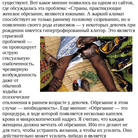
существуют. Вот какое мнение появилось на одном из сайтов,
где обсуждалась эта проблема: «Страны, практикующие
женское обрезание, являются южными. А жаркий климат
способствует не только раннему половому созреванию, но и
появлению своего рода атавизмов — у некоторых девочек при
рождении имеется гипертрофированный клитор.
Это является
серьезной
проблемой —
он провоцирует
острую
сексуальную
озабоченность,
чрезмерную
возбужденность
даже от
обычной
ходьбы и
психические
отклонения в раннем возрасте у девочек. Обрезание в этом
случае — необходимость». Еще мнение: «Обрезание — это
процедура, в ходе которой появляется несколько капелек
крови и микроскопический надрез. Я считаю, что каждая
женщина должна мечтать об обрезании. Ибо его делают не
для того, чтобы устранить желания, а чтобы их усилить. Оно
действительно может усилить либидо и является