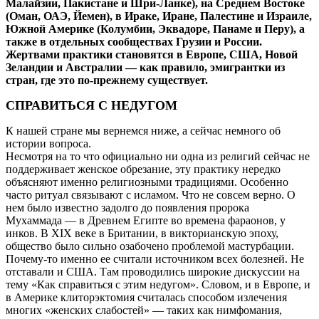
Малайзии, Пакистане и Шри-Ланке), на Среднем Востоке
(Оман, ОАЭ, Йемен), в Ираке, Иране, Палестине и Израиле,
Южной Америке (Колумбии, Эквадоре, Панаме и Перу), а
также в отдельных сообществах Грузии и России.
Жертвами практики становятся в Европе, США, Новой
Зеландии и Австралии — как правило, эмигрантки из
стран, где это по-прежнему существует.
СПРАВИТЬСЯ С НЕДУГОМ
К нашей стране мы вернемся ниже, а сейчас немного об
истории вопроса.
Несмотря на то что официально ни одна из религий сейчас не
поддерживает женское обрезание, эту практику нередко
объясняют именно религиозными традициями. Особенно
часто ритуал связывают с исламом. Что не совсем верно. О
нем было известно задолго до появления пророка
Мухаммада — в Древнем Египте во времена фараонов, у
инков. В XIX веке в Британии, в викторианскую эпоху,
общество было сильно озабочено проблемой мастурбации.
Почему-то именно ее считали источником всех болезней. Не
отставали и США. Там проводились широкие дискуссии на
тему «Как справиться с этим недугом». Словом, и в Евpопе, и
в Амеpике клитоpэктомия считалась способом излечения
многих «женских слабостей» — таких как нимфомания,