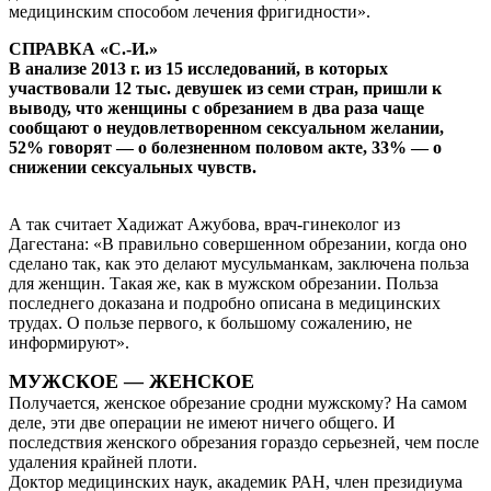
медицинским способом лечения фригидности».
СПРАВКА «С.-И.»
В анализе 2013 г. из 15 исследований, в которых
участвовали 12 тыс. девушек из семи стран, пришли к
выводу, что женщины с обрезанием в два раза чаще
сообщают о неудовлетворенном сексуальном желании,
52% говорят — о болезненном половом акте, 33% — о
снижении сексуальных чувств.
А так считает Хадижат Ажубова, врач-гинеколог из
Дагестана: «В правильно совершенном обрезании, когда оно
сделано так, как это делают мусульманкам, заключена польза
для женщин. Такая же, как в мужском обрезании. Польза
последнего доказана и подробно описана в медицинских
трудах. О пользе первого, к большому сожалению, не
информируют».
МУЖСКОЕ — ЖЕНСКОЕ
Получается, женское обрезание сродни мужскому? На самом
деле, эти две операции не имеют ничего общего. И
последствия женского обрезания гораздо серьезней, чем после
удаления крайней плоти.
Доктор медицинских наук, академик РАН, член президиума