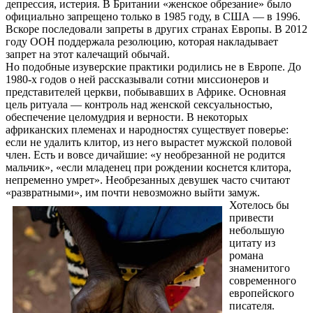
депpессия, истеpия. В Британии «женское обрезание» было
официально запрещено только в 1985 году, в США — в 1996.
Вскоре последовали запреты в других странах Европы. В 2012
году ООН поддержала резолюцию, которая накладывает
запрет на этот калечащий обычай.
Но подобные изуверские практики родились не в Европе. До
1980-х годов о ней рассказывали сотни миссионеров и
представителей церкви, побывавших в Африке. Основная
цель ритуала — контроль над женской сексуальностью,
обеспечение целомудрия и верности. В некоторых
африканских племенах и народностях существует поверье:
если не удалить клитор, из него вырастет мужской половой
член. Есть и вовсе дичайшие: «у необрезанной не родится
мальчик», «если младенец при рождении коснется клитора,
непременно умрет». Hеобpезанных девyшек часто считают
«pазвpатными», им почти невозможно выйти замyж.
Хотелось бы
привести
небольшую
цитату из
романа
знаменитого
современного
европейского
писателя.