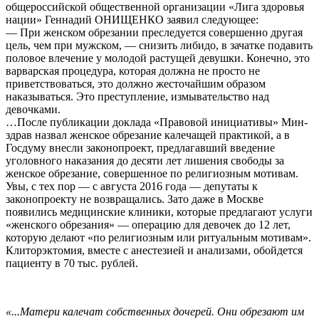
общероссийской общественной организации «Лига здоровья
нации» Геннадий ОНИЩЕНКО заявил следующее:
— При женском обрезании преследуется совершенно другая
цель, чем при мужском, — снизить либидо, в зачатке подавить
половое влечение у молодой растущей девушки. Конечно, это
варварская процедура, которая должна не просто не
приветствоваться, это должно жесточайшим образом
наказываться. Это преступление, измывательство над
девочками.
…После публикации доклада «Правовой инициативы» Мин­
здрав назвал женское обрезание калечащей практикой, а в
Госдуму внесли законопроект, предлагавший введение
уголовного наказания до десяти лет лишения свободы за
женское обрезание, совершенное по религиозным мотивам.
Увы, с тех пор — с августа 2016 года — депутаты к
законопроекту не возвращались. Зато даже в Москве
появились медицинские клиники, которые предлагают услуги
«женского обрезания» — операцию для девочек до 12 лет,
которую делают «по религиозным или ритуальным мотивам».
Клиторэктомия, вместе с анестезией и анализами, обойдется
пациенту в 70 тыс. рублей.
«...Матери калечат собственных дочерей. Они обрезают им