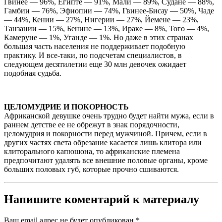
Гвинее — 96%, Египте — 91%, Мали — 89%, Судане — 88%,
Гамбии — 76%, Эфиопии — 74%, Гвинее-Бисау — 50%, Чаде
— 44%, Кении — 27%, Нигерии — 27%, Йемене — 23%,
Танзании — 15%, Бенине — 13%, Ираке — 8%, Того — 4%,
Камеруне — 1%, Уганде — 1%. Но даже в этих странах
большая часть населения не поддерживает подобную
практику. И все-таки, по подсчетам специалистов, в
следующем десятилетии еще 30 млн девочек ожидает
подобная судьба.
ЦЕЛОМУДРИЕ И ПОКОРНОСТЬ
Африканской девушке очень трудно будет найти мужа, если в
раннем детстве ее не обрежут в знак порядочности,
целомудрия и покорности перед мужчиной. Причем, если в
других частях света обрезание касается лишь клитора или
клиторального капюшона, то африканские племена
предпочитают удалять все внешние половые органы, кроме
больших половых губ, которые прочно сшиваются.
Напишите коментарий к материалу
Ваш email адрес не будет опубликован.
*