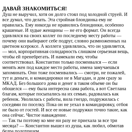
ДАВАЙ ЗНАКОМИТЬСЯ!
Душ не выручил, хотя он долго стоял под холодной струей. И
все думал, что делать. Эта стройная блондинка ему не
нравилась. Ему никогда не нравились блондинки, особенно
крашеные. И худые женщины — не его формат. Он всегда
удивлялся на своих коллег по последнему месту работы —
почему они выбирают себе подруг, словно размноженных на
цветном ксероксе. А коллеги удивлялись, что он удивляется,
— мол, корпоративная солидарность слишком серьезная вещь,
чтобы ей пренебрегать. И намекали ему, чтобы
соответствовал. Константин только посмеивался — если
менять жен под каждое место работы, имена замучаешься
запоминать. Они тоже посмеивались — смотри, не пожалей,
тут и деньги, и командировки не в Магадан, и дом сразу за
МКАД. Без большого дома и денег в таком объеме он бы
обошелся — ему была интересна сама работа, а вот Светлана
благам, которые посыпались на их семью, радовалась как
ребенок. Уволилась с работы, вила гнездо, подружилась с
соседями по поселку. Пока он не уехал в командировку, отбоя
не было от гостей. И все ее новые подружки точно такие, как
она сейчас. Чистое наваждение.
— Так ты поэтому ко мне ни разу не приехала за все три
месяца? — Константин вышел из душа, как любил, обмотав
бедра полотенцем.