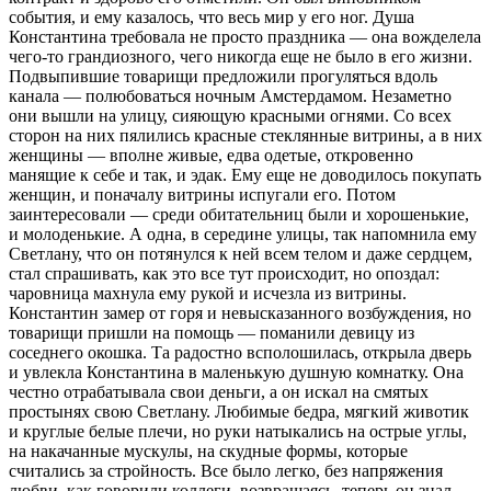
события, и ему казалось, что весь мир у его ног. Душа
Константина требовала не просто праздника — она вожделела
чего-то грандиозного, чего никогда еще не было в его жизни.
Подвыпившие товарищи предложили прогуляться вдоль
канала — полюбоваться ночным Амстердамом. Незаметно
они вышли на улицу, сияющую красными огнями. Со всех
сторон на них пялились красные стеклянные витрины, а в них
женщины — вполне живые, едва одетые, откровенно
манящие к себе и так, и эдак. Ему еще не доводилось покупать
женщин, и поначалу витрины испугали его. Потом
заинтересовали — среди обитательниц были и хорошенькие,
и молоденькие. А одна, в середине улицы, так напомнила ему
Светлану, что он потянулся к ней всем телом и даже сердцем,
стал спрашивать, как это все тут происходит, но опоздал:
чаровница махнула ему рукой и исчезла из витрины.
Константин замер от горя и невысказанного возбуждения, но
товарищи пришли на помощь — поманили девицу из
соседнего окошка. Та радостно всполошилась, открыла дверь
и увлекла Константина в маленькую душную комнатку. Она
честно отрабатывала свои деньги, а он искал на смятых
простынях свою Светлану. Любимые бедра, мягкий животик
и круглые белые плечи, но руки натыкались на острые углы,
на накачанные мускулы, на скудные формы, которые
считались за стройность. Все было легко, без напряжения
любви, как говорили коллеги, возвращаясь, теперь он знал