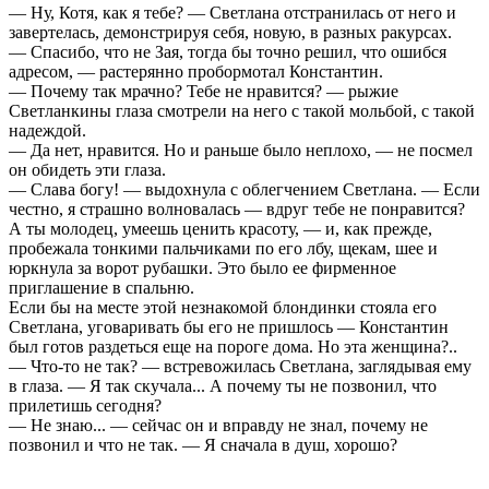
— Ну, Котя, как я тебе? — Светлана отстранилась от него и
завертелась, демонстрируя себя, новую, в разных ракурсах.
— Спасибо, что не Зая, тогда бы точно решил, что ошибся
адресом, — растерянно пробормотал Константин.
— Почему так мрачно? Тебе не нравится? — рыжие
Светланкины глаза смотрели на него с такой мольбой, с такой
надеждой.
— Да нет, нравится. Но и раньше было неплохо, — не пос­мел
он обидеть эти глаза.
— Слава богу! — выдохнула с облегчением Светлана. — Если
честно, я страшно волновалась — вдруг тебе не понравится?
А ты молодец, умеешь ценить красоту, — и, как прежде,
пробежала тонкими пальчиками по его лбу, щекам, шее и
юркнула за ворот рубашки. Это было ее фирменное
приглашение в спальню.
Если бы на месте этой незнакомой блондинки стояла его
Светлана, уговаривать бы его не пришлось — Константин
был готов раздеться еще на пороге дома. Но эта женщина?..
— Что-то не так? — встревожилась Светлана, заглядывая ему
в глаза. — Я так скучала... А почему ты не позвонил, что
прилетишь сегодня?
— Не знаю... — сейчас он и вправду не знал, почему не
позвонил и что не так. — Я сначала в душ, хорошо?