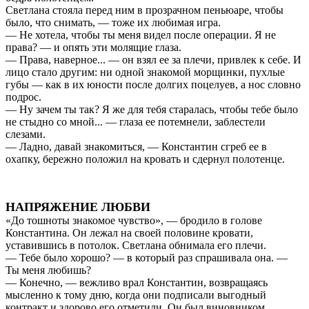
Светлана стояла перед ним в прозрачном пеньюаре, чтобы
было, что снимать, — тоже их любимая игра.
— Не хотела, чтобы ты меня видел после операции. Я не
права? — и опять эти молящие глаза.
— Права, наверное... — он взял ее за плечи, привлек к себе. И
лицо стало другим: ни одной знакомой морщинки, пухлые
губы — как в их юности после долгих поцелуев, а нос словно
подрос.
— Ну зачем ты так? Я же для тебя старалась, чтобы тебе было
не стыдно со мной... — глаза ее потемнели, заблестели
слезами.
— Ладно, давай знакомиться, — Константин сгреб ее в
охапку, бережно положил на кровать и сдернул полотенце.
НАПРЯЖЕНИЕ ЛЮБВИ
«До тошноты знакомое чувство», — бродило в голове
Константина. Он лежал на своей половине кровати,
уставившись в потолок. Светлана обнимала его плечи.
— Тебе было хорошо? — в который раз спрашивала она. —
Ты меня любишь?
— Конечно, — вежливо врал Константин, возвращаясь
мысленно к тому дню, когда они подписали выгодный
контракт и здорово его отметили. Он был виновником