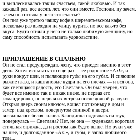
и выплескивалась таким счастьем, такой любовью. И так
каждый раз, все десять лет, что они вместе. Господи, ну зачем,
зачем она отняла у него это счастье?
Он пил уже третью чашку кофе в шереметьевском кафе,
несколько раз выходил на улицу курить, но все как-то без
вкуса. Будто отняли у него не только любимую женщину, но
саму способность испытывать удовольствие.
ПРИГЛАШЕНИЕ В СПАЛЬНЮ
Он не стал предупреждать жену, что приедет именно в этот
день. Хотел испытать это еще раз — ее радостное «Ах!», и
руки вокруг шеи, и пылающие губы на его губах. И сияющие
рыжие глаза, и каштановые кудри на его плечах — и вся она,
как светящаяся радость, его Светлана. Он был уверен, что
будет все именно так и никак иначе, не первая его
командировка, не первая их встреча после долгой разлуки.
Открыл дверь своим ключом, вошел потихоньку в дом и
замер: над креслом, повернутом спинкой к двери,
возвышалась белая голова. Блондинка поднялась на звук,
повернулась — Светлана? Нет, не она — худенькая, короткая
стильная стрижка, да и ростом как будто выше. Но руки уже
на шее, и долгожданное «Ах!», и губы, и запах любимого
тела...