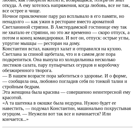
откуда. А ему хотелось напряжения, когда любовь, все не так,
все острее и чище.
Ночное приключение пару раз всплывало в его памяти, но
ненадолго — как ужин в ресторане вместо ароматной
Светланиной стряпни. В Амстердамской гостинице ему так
не хватало ее стряпни, но это же временно — скоро отпуск, а
потом и конец командировки. И вот он, отпуск: острые углы,
упругие мышцы — ресторан на дому.
Константин встал, накинул халат и отправился на кухню.
Светлана за спиной щебетала, что и в самом деле пора
подкрепиться. Она вынула из холодильника несколько
листиков салата, пару пупырчатых огурцов и коробочку
обезжиренного творога.
— В нашем возрасте пора заботиться о здоровье. И о форме,
— сообщила она, любовно погладив себя по тонкой талии и
стройным бедрам.
Эта женщина была красива — совершенно неинтересной ему
красотой.
«А та шатенка в окошке была недурна. Нужно будет ее
навестить, — подумал Константин, машинально похрустывая
огурцом. — Неужели вот так все и начинается? Или
кончается...»