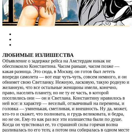
ЛЮБИМЫЕ ИЗЛИШЕСТВА
Объявление о задержке рейса на Амстердам никак не
обеспокоило Константина. Часом раньше, часом позже —
какая разница. Это сюда, в Москву, он готов был лететь
впереди самолета — вот еще чуть-чуть, совсем немного, и он
обнимет свою Светланку. Нежную, ласковую, такую родную и
желанную, что все остальные женщины имели, конечно,
право, населять планету, но не ту ее часть, в которой
поселились они — он и Светлана. Константину нравилось в
ней все: и характер — веселый, отзывчивый на перемены, и
головка — умненькая, сметливая, и внешность. Ну да, может,
кто-то и скажет, что полновата, и грудь великовата, и бедра,
но не он. Ему-то как раз все эти излишества были по душе.
Когда он чувствовал ее, то страшной силы горячая волна
разливалась по его телу, а потом она собиралась в одном месте